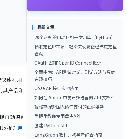
最新文章
20个必知的自动化机器学习库（Python）
精准定位IP来源：轻松实现高德经纬度定位
查询
OAuth 2.0和OpenID Connect概述
全面指南：API测试定义、测试方法与高效
望快速利用
实践技巧
Coze API接口实战应用
到其产品和
如何在 Apifox 中发布多语言的 API 文档？
轻松掌握外国人微信支付的正确姿势
手把手教你使用盘古API
实现自动识别
创建 Python API
可以提升
用
LangGraph 教程：初学者综合指南