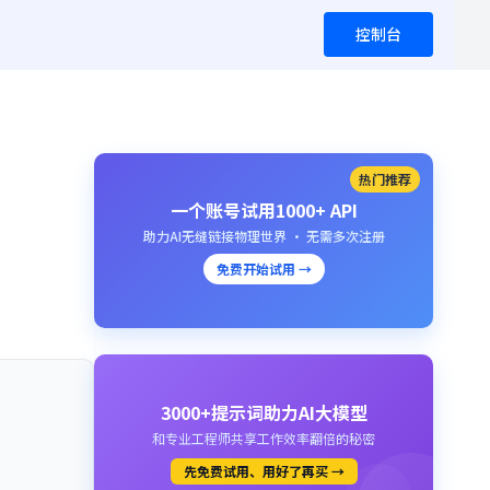
控制台
热门推荐
一个账号试用1000+ API
助力AI无缝链接物理世界 · 无需多次注册
免费开始试用 →
3000+提示词助力AI大模型
和专业工程师共享工作效率翻倍的秘密
先免费试用、用好了再买 →