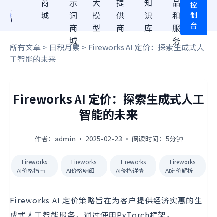
商
示
大
提
知
品
控
制
城
词
模
供
识
和
台
商
型
商
库
服
城
务
所有文章
>
日积月累
> Fireworks AI 定价：探索生成式人
工智能的未来
Fireworks AI 定价：探索生成式人工
智能的未来
作者：admin · 2025-02-23 · 阅读时间：5分钟
Fireworks
Fireworks
Fireworks
Fireworks
AI价格指南
AI价格明细
AI价格详情
AI定价解析
Fireworks AI 定价策略旨在为客户提供经济实惠的生
成式人工智能服务。通过使用PyTorch框架，