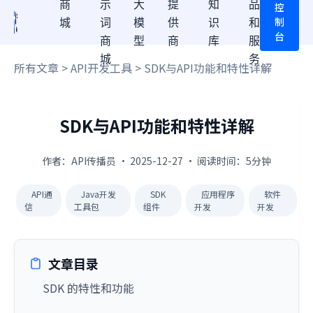
商
示
大
提
知
品
控
制
城
词
模
供
识
和
台
商
型
商
库
服
城
务
所有文章
>
API开发工具
> SDK与API功能和特性详解
SDK与API功能和特性详解
作者：API传播员 · 2025-12-27 · 阅读时间：5分钟
API通
Java开发
SDK
应用程序
软件
信
工具包
组件
开发
开发
文章目录
SDK 的特性和功能