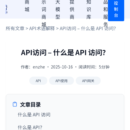
商
示
大
提
知
品
控
制
城
词
模
供
识
和
台
商
型
商
库
服
城
务
所有文章
>
API术语解释
> API访问 – 什么是 API 访问？
API访问 – 什么是 API 访问？
作者：enzhe · 2025-10-16 · 阅读时间：5分钟
API
API使用
API网关
文章目录
什么是 API 访问
什么是 API？