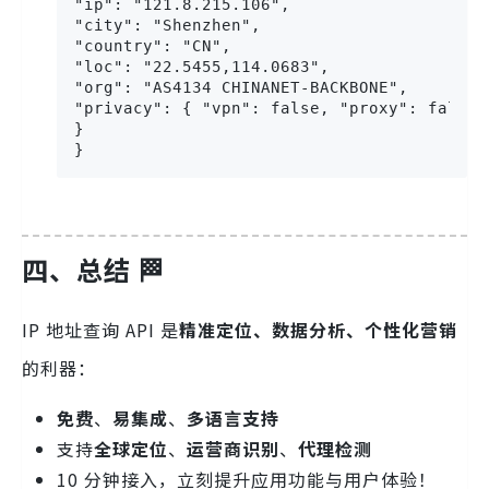
"ip": "121.8.215.106",

"city": "Shenzhen",

"country": "CN",

"loc": "22.5455,114.0683",

"org": "AS4134 CHINANET-BACKBONE",

"privacy": { "vpn": false, "proxy": false }
}

}
四、总结 🏁
IP 地址查询 API 是
精准定位、数据分析、个性化营销
的利器：
免费
、
易集成
、
多语言支持
支持
全球定位
、
运营商识别
、
代理检测
10 分钟接入，立刻提升应用功能与用户体验！