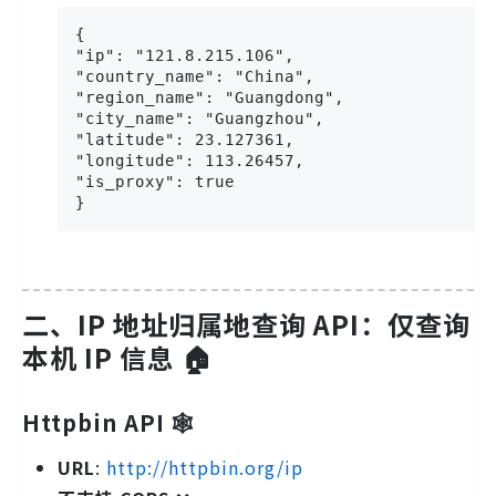
{

"ip": "121.8.215.106",

"country_name": "China",

"region_name": "Guangdong",

"city_name": "Guangzhou",

"latitude": 23.127361,

"longitude": 113.26457,

"is_proxy": true

}
二、IP 地址归属地查询 API：仅查询
本机 IP 信息 🏠
Httpbin API 🕸️
URL
:
http://httpbin.org/ip