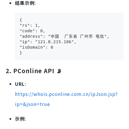
结果示例
:
{

"rs": 1,

"code": 0,

"address": "中国  广东省 广州市 电信",

"ip": "121.8.215.106",

"isDomain": 0

}
2. PConline API 📡
URL
:
https://whois.pconline.com.cn/ipJson.jsp?
ip=&json=true
示例
: