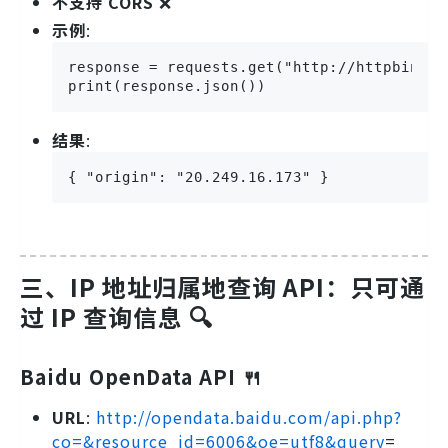
不支持 CORS
❌
示例
:
response = requests.get("http://httpbin.org
print(response.json())
结果
:
{ "origin": "20.249.16.173" }
三、IP 地址归属地查询 API：只可通
过 IP 查询信息 🔍
Baidu OpenData API 🍴
URL
:
http://opendata.baidu.com/api.php?
co=&resource_id=6006&oe=utf8&query
=