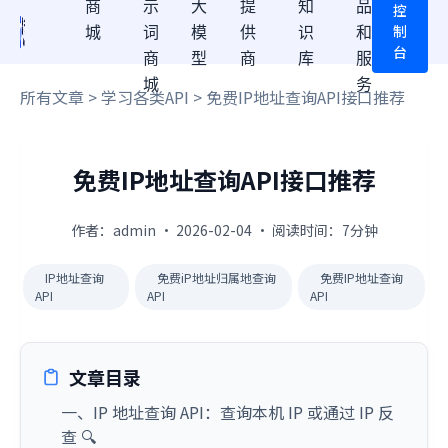
商
示
大
提
知
品
控
制
城
词
模
供
识
和
台
商
型
商
库
服
城
务
所有文章
>
学习各类API
> 免费IP地址查询API接口推荐
免费IP地址查询API接口推荐
作者：admin · 2026-02-04 · 阅读时间：7分钟
IP地址查询
免费iP地址归属地查询
免费IP地址查询
API
API
API
文章目录
一、IP 地址查询 API：查询本机 IP 或通过 IP 反
查 🔍