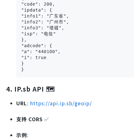
"code": 200,

"ipdata": {

"info1": "广东省",

"info2": "广州市",

"info3": "增城",

"isp": "电信"

},

"adcode": {

"a": "440100",

"i": true

}

}
4. IP.sb API 🗺️
URL
:
https://api.ip.sb/geoip/
支持 CORS
✅
示例
: