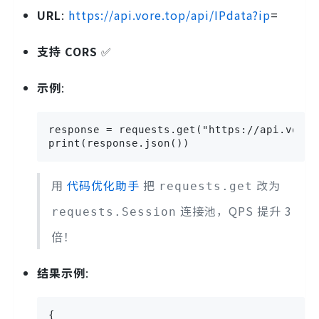
URL
:
https://api.vore.top/api/IPdata?ip
=
支持 CORS
✅
示例
:
response = requests.get("https://api.vore.
print(response.json())
用
代码优化助手
把
改为
requests.get
连接池，QPS 提升 3
requests.Session
倍！
结果示例
:
{
