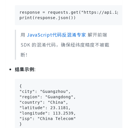
response = requests.get("https://api.ip.sb
print(response.json())
用
JavaScript代码反混淆专家
解开前端
SDK 的混淆代码，确保经纬度精度不被截
断！
结果示例
:
{

"city": "Guangzhou",

"region": "Guangdong",

"country": "China",

"latitude": 23.1181,

"longitude": 113.2539,

"isp": "China Telecom"

}