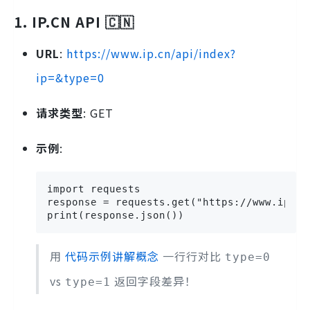
1. IP.CN API 🇨🇳
URL
:
https://www.ip.cn/api/index?
ip=&type=0
请求类型
: GET
示例
:
import requests

response = requests.get("https://www.ip.cn
print(response.json())
用
代码示例讲解概念
一行行对比
type=0
vs
返回字段差异！
type=1