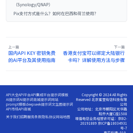
（Synology/QNAP）
Pix支付方式是什么？如何在巴西和荷兰使用？
上一篇
下一篇
国内API KEY 密钥免费
香港支付宝可以绑定大陆银行
的AI平台及其使用指南
卡吗？详解使用方法与步骤
API大全
API平台
API集成平台
提示词模板
Copyright © 2024 All Rights
AI提示词
AI提示词商城
提示词网站
Reserved 北京蜜堂有信科技有限
prompt模板
deepseek提示词
文生图提示词
公司
API市场
API商城
公司地址：北京市朝阳区光华路
和乔大厦C座1508
关于我们
招聘
服务条款
隐私协议
网站地图
增值电信业务经营许可证：京B2-
20191889 京ICP备18034931
号-7
意见反馈: 010-