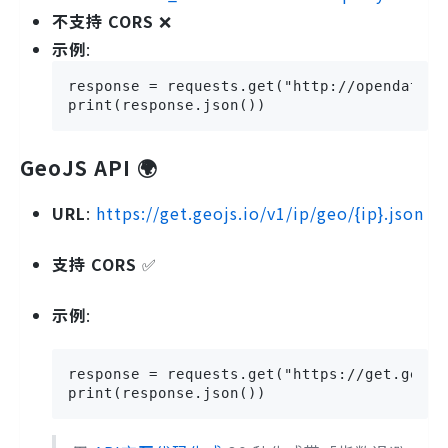
不支持 CORS
❌
示例
:
response = requests.get("http://opendata.b
print(response.json())
GeoJS API 🌍
URL
:
https://get.geojs.io/v1/ip/geo/{ip}.json
支持 CORS
✅
示例
:
response = requests.get("https://get.geojs
print(response.json())