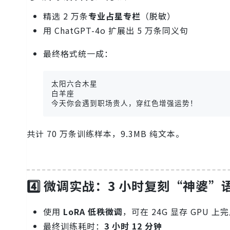
精选 2 万条
专业占星专栏
（脱敏）
用 ChatGPT-4o 扩展出 5 万条同义句
最终格式统一成：
太阳六合木星

白羊座

今天你会遇到职场贵人，穿红色增强运势！
共计 70 万条训练样本，9.3MB 纯文本。
4️⃣ 微调实战：3 小时复刻“神婆”
使用
LoRA 低秩微调
，可在 24G 显存 GPU 上
最终训练耗时：
3 小时 12 分钟