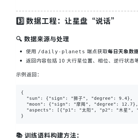
3️⃣ 数据工程：让星盘“说话”
🔍 数据来源与处理
使用
端点获取
每日天象数
/daily-planets
返回内容包括 10 大行星位置、相位、逆行状态
示例返回：
{

  "sun": {"sign": "狮子", "degree": 9.4},

  "moon": {"sign": "摩羯", "degree": 12.7},
  "aspects": [{"p1": "太阳", "p2": "木星", "
}
📚 训练语料构建方法：