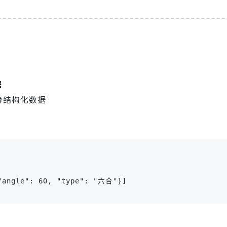
据
等结构化数据


angle": 60, "type": "六合"}]
