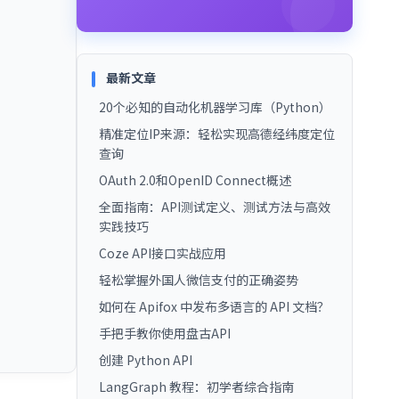
最新文章
20个必知的自动化机器学习库（Python）
精准定位IP来源：轻松实现高德经纬度定位
查询
OAuth 2.0和OpenID Connect概述
全面指南：API测试定义、测试方法与高效
实践技巧
Coze API接口实战应用
轻松掌握外国人微信支付的正确姿势
如何在 Apifox 中发布多语言的 API 文档？
手把手教你使用盘古API
创建 Python API
LangGraph 教程：初学者综合指南