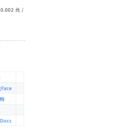
002 元 /
接
gFace
文档
 Docs