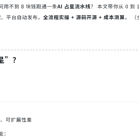
用不到 8 块钱跑通一条
AI 占星流水线
？ 本文带你从 0 到 
推理、平台自动发布，
全流程实操 + 源码开源 + 成本测算
。 （
占星”？
复、可扩展性差
能：