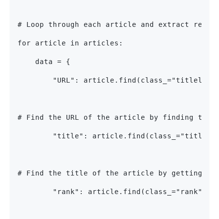
# Loop through each article and extract relev
for article in articles:
    data = {
        "URL": article.find(class_="titleline
# Find the URL of the article by finding the 
        "title": article.find(class_="titleli
# Find the title of the article by getting th
        "rank": article.find(class_="rank").g