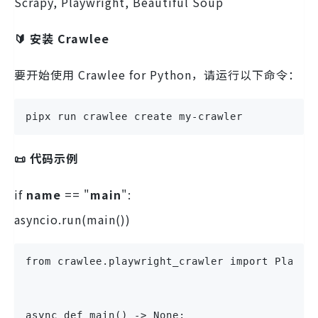
Scrapy, Playwright, Beautiful Soup
🔰 安装 Crawlee
要开始使用 Crawlee for Python，请运行以下命令：
pipx run crawlee create my-crawler
📜 代码示例
if
name
== "
main
":
asyncio.run(main())
from crawlee.playwright_crawler import Playwr
async def main() -> None: