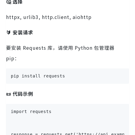
🤔 选择
httpx, urlib3, http.client, aiohttp
🔰 安装请求
要安装 Requests 库，请使用 Python 包管理器
pip：
pip install requests
📜 代码示例
import requests
response = requests.get('https://api.example.