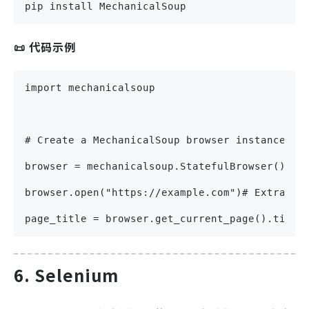
pip install MechanicalSoup
📜 代码示例
import mechanicalsoup
# Create a MechanicalSoup browser instance
browser = mechanicalsoup.StatefulBrowser()# P
browser.open("https://example.com")# Extract 
page_title = browser.get_current_page().title
6. Selenium