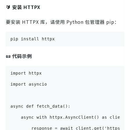
🔰 安装 HTTPX
要安装 HTTPX 库，请使用 Python 包管理器 pip：
pip install httpx
📜 代码示例
import httpx
import asyncio
async def fetch_data():
    async with httpx.AsyncClient() as client:
        response = await client.get('https://