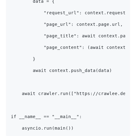
        data = {
            "request_url": context.request.ur
            "page_url": context.page.url,
            "page_title": await context.page.
            "page_content": (await context.pa
        }
        await context.push_data(data)
    await crawler.run(["https://crawlee.dev"]
if __name__ == "__main__":
    asyncio.run(main())