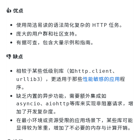
👍 优点
使用简洁易读的语法简化复杂的 HTTP 任务。
庞大的用户群和社区支持。
有据可查，包含大量示例和指南。
👎 缺点
相较于某些低级别库（如
、
http.client
），更适用于那些
性能敏感的应用
程
urllib3
序。
缺乏内置的异步功能，需要额外集成如
、
等库来实现非阻塞请求，增
asyncio
aiohttp
加了开发复杂度。
在最小环境或资源受限的应用场景下，某些库可能
显得较为笨重，增加了不必要的内存与计算开销。