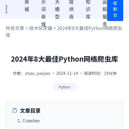
商
示
大
提
知
品
控
制
城
词
模
供
识
和
台
商
型
商
库
服
城
务
所有文章
>
技术杂货铺
> 2024年8大最佳Python网络爬虫
库
2024年8大最佳Python网络爬虫库
作者：zhao, yuejiao · 2024-11-14 · 阅读时间：19分钟
Python
文章目录
1. Crawlee