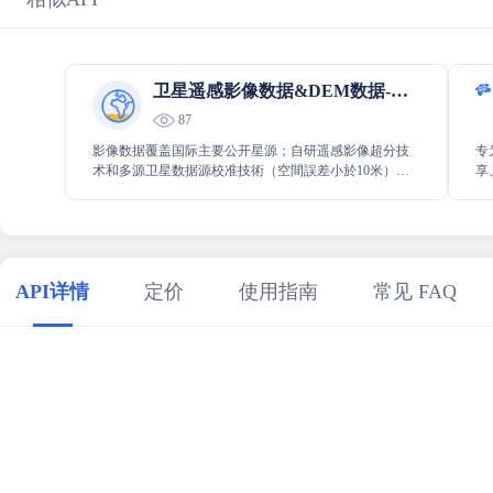
卫星遥感影像数据&DEM数据-云旗数据
87
影像数据覆盖国际主要公开星源；自研遥感影像超分技
专
术和多源卫星数据源校准技術（空間誤差小於10米），
享
我们可以低成本生产不同分辨率的多波段影像数据；支
备
持天启星座与其他卫星数据融合应用。
现
API详情
定价
使用指南
常见 FAQ