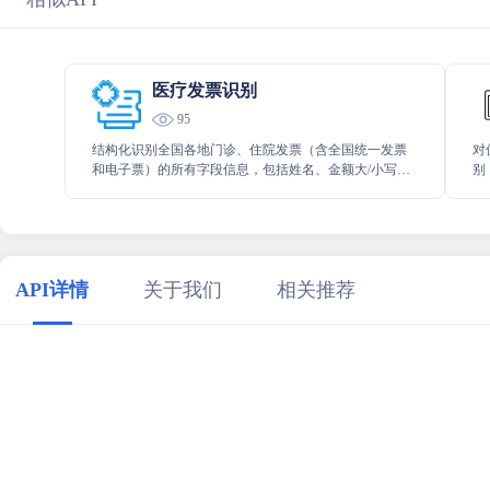
医疗发票识别
95
结构化识别全国各地门诊、住院发票（含全国统一发票
对
和电子票）的所有字段信息，包括姓名、金额大/小写、
别
收费项目明细、各省直辖市的专有信息，支持21 个城市
诊
收费项目信息的医保三目录信息核验。
能
理
API详情
关于我们
相关推荐