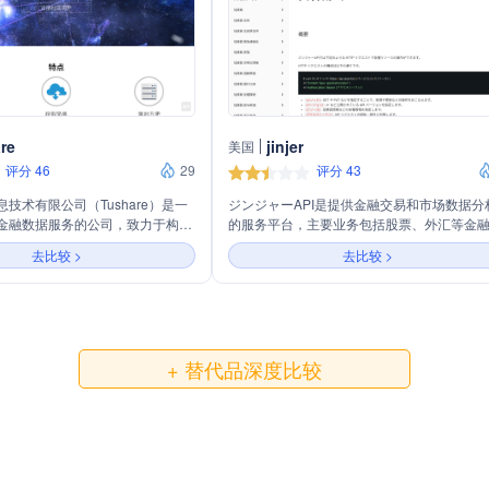
re
jinjer
美国
评分 46
29
评分 43
技术有限公司（Tushare）是一
ジンジャーAPI是提供金融交易和市场数据分
金融数据服务的公司，致力于构建
的服务平台，主要业务包括股票、外汇等金
区。公司通过其平台免费提供包括
场的数据接口服务，旨在帮助用户通过API获
去比较 >
去比较 >
期货、数字货币等在内的丰富金融
实时的市场信息和执行交易。
及公司财务、基金经理等基本面数
re支持多种数据存储方式，如
SQL、MongoDB、HDF5、CSV
获取的便捷性和性能。同时，公司
包和HTTP Restful接口，方便不
+ 替代品深度比较
用。Tushare的发展得到了行业
可，与多家知名企业建立了合作伙