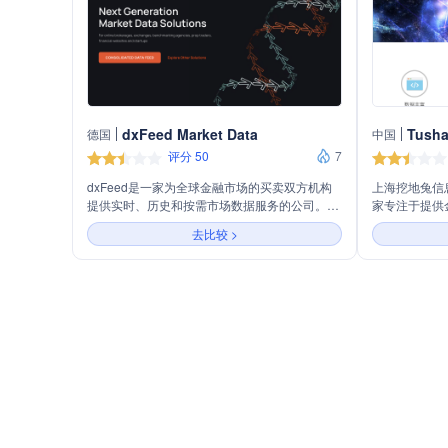
dxFeed Market Data
Tusha
德国
中国
评分 50
7
dxFeed是一家为全球金融市场的买卖双方机构
上海挖地兔信息
提供实时、历史和按需市场数据服务的公司。公
家专注于提供
司主营业务包括股票、ETFs、期货、期权、指
大数据开放社
去比较 >
数、固定收益、外汇、加密货币等多种金融数据
股票、基金、
服务，同时提供数据聚合、市场搜索工具和多种
行情数据，以
交易平台解决方案。dxFeed利用云计算的强大
据。Tusha
能力，为用户提供几乎无限的数据存储和扩展
Oracle、My
性，每天处理和存储高达10Tb的原始数据。
等，确保数据
还提供SDK开发
同用户群体的使
内外的广泛认
伴关系。