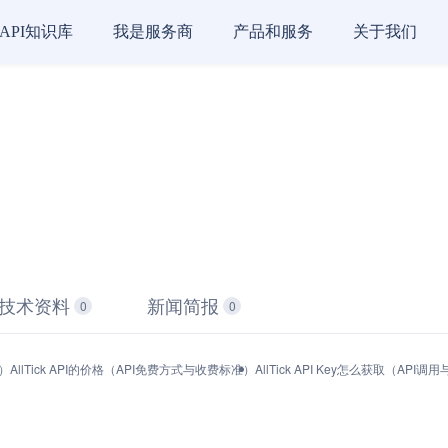
API知识库
我是服务商
产品和服务
关于我们
技术资料
新闻简报
0
0
能）
AllTick API的价格（API免费方式与收费标准）
AllTick API Key怎么获取（API