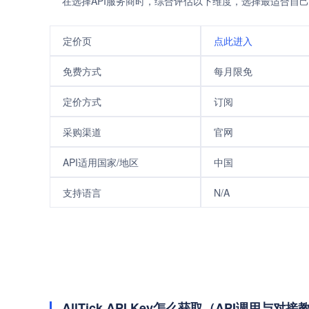
在选择API服务商时，综合评估以下维度，选择最适合自己
定价页
点此进入
免费方式
每月限免
定价方式
订阅
采购渠道
官网
API适用国家/地区
中国
支持语言
N/A
AllTick API Key怎么获取（API调用与对接