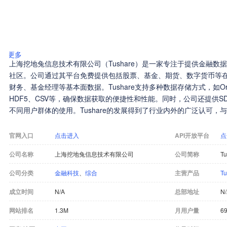
更多
上海挖地兔信息技术有限公司（Tushare）是一家专注于提供金融
社区。公司通过其平台免费提供包括股票、基金、期货、数字货币等
财务、基金经理等基本面数据。Tushare支持多种数据存储方式，如Oracl
HDF5、CSV等，确保数据获取的便捷性和性能。同时，公司还提供SDK开
不同用户群体的使用。Tushare的发展得到了行业内外的广泛认可
官网入口
点击进入
API开放平台
点
公司名称
上海挖地兔信息技术有限公司
公司简称
Tu
公司分类
金融科技
、
综合
主营产品
T
成立时间
N/A
总部地址
N
网站排名
1.3M
月用户量
69