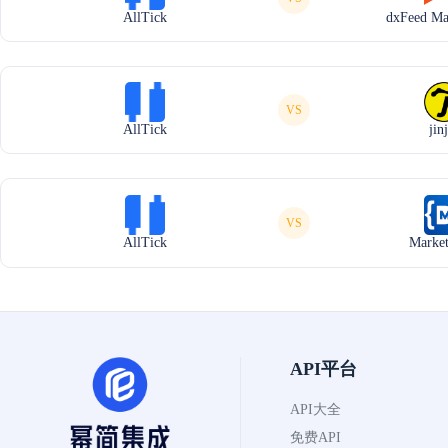
AllTick
dxFeed Ma
VS
AllTick
jin
VS
AllTick
Market
API平台
API大全
免费API