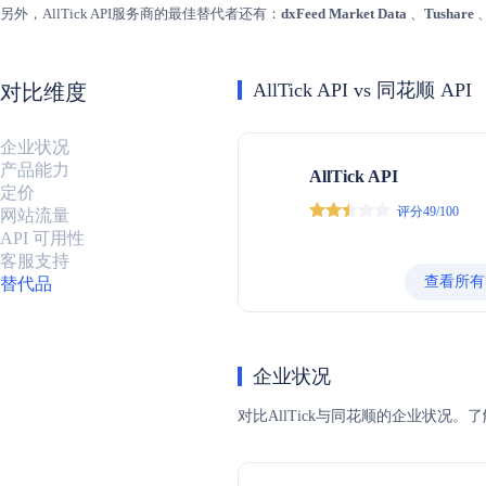
另外，AllTick API服务商的最佳替代者还有：
dxFeed Market Data
、
Tushare
AllTick API vs 同花顺 API
对比维度
企业状况
产品能力
AllTick API
定价
评分49/100
网站流量
API 可用性
客服支持
查看所有
替代品
企业状况
对比AllTick与同花顺的企业状