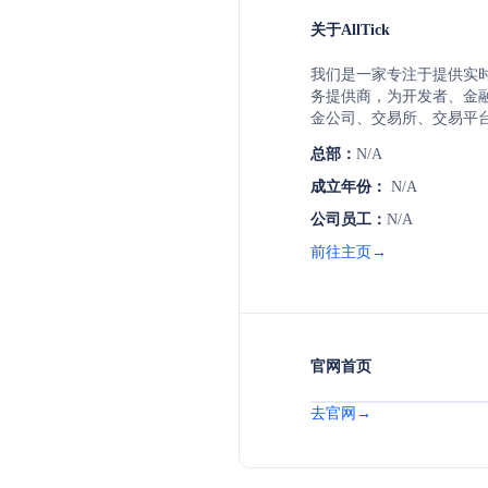
关于AllTick
我们是一家专注于提供实时
务提供商，为开发者、金
金公司、交易所、交易平
提供准确、实时的行情数据。A
总部：
N/A
了外汇、股票、加密货币
提供全方位的市场行情数据
成立年份：
N/A
用户提供准确、快速、可
公司员工：
N/A
在金融市场上做出更明智
工具还是进行市场分析，All
前往主页→
数据支持。
官网首页
去官网→