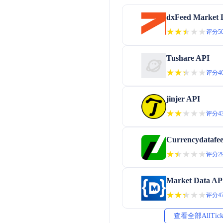
dxFeed Market 
★★★★★
★★★★★
评分50
Tushare API
★★★★★
★★★★★
评分46
jinjer API
★★★★★
★★★★★
评分43
Currencydatafe
★★★★★
★★★★★
评分29
Market Data AP
★★★★★
★★★★★
评分47
查看全部AllTic