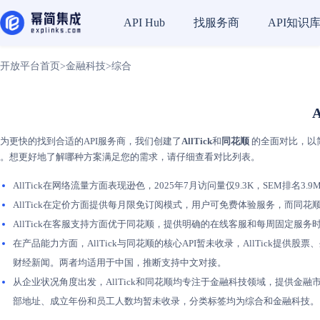
找服务商
API知识
API Hub
开放平台首页
>
金融科技
>
综合
为更快的找到合适的API服务商，我们创建了
AllTick
和
同花顺
的全面对比，以简
。想更好地了解哪种方案满足您的需求，请仔细查看对比列表。
AllTick在网络流量方面表现逊色，2025年7月访问量仅9.3K，SEM排名
AllTick在定价方面提供每月限免订阅模式，用户可免费体验服务，而同花
AllTick在客服支持方面优于同花顺，提供明确的在线客服和每周固定
在产品能力方面，AllTick与同花顺的核心API暂未收录，AllTick提
财经新闻。两者均适用于中国，推断支持中文对接。
从企业状况角度出发，AllTick和同花顺均专注于金融科技领域，提供金
部地址、成立年份和员工人数均暂未收录，分类标签均为综合和金融科技。