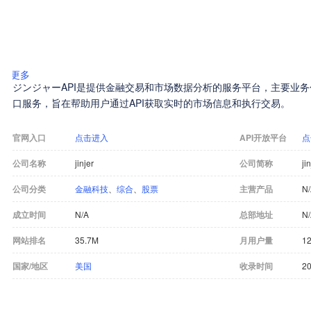
更多
ジンジャーAPI是提供金融交易和市场数据分析的服务平台，主要业
口服务，旨在帮助用户通过API获取实时的市场信息和执行交易。
官网入口
点击进入
API开放平台
点
公司名称
jinjer
公司简称
ji
公司分类
金融科技
、
综合
、
股票
主营产品
N
成立时间
N/A
总部地址
N
网站排名
35.7M
月用户量
12
国家/地区
美国
收录时间
20