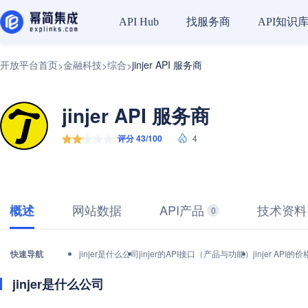
找服务商
API知识
API Hub
开放平台首页
金融科技
综合
jinjer API 服务商
>
>
>
jinjer API 服务商
评分 43/100
4
网站数据
API产品
技术资料
概述
0
快速导航
jinjer是什么公司
jinjer的API接口（产品与功能）
jinjer AP
jinjer是什么公司