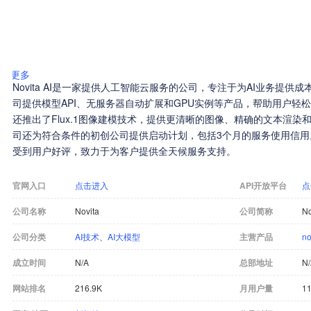
更多
Novita AI是一家提供人工智能云服务的公司，专注于为AI业务提
司提供模型API、无服务器自动扩展和GPU实例等产品，帮助用户轻松构建和
还推出了Flux.1图像建模技术，提供更清晰的图像、精确的文本渲
司还为符合条件的初创公司提供启动计划，包括3个月的服务使用信用。No
受到用户好评，致力于为客户提供全天候服务支持。
官网入口
点击进入
API开放平台
点
公司名称
Novita
公司简称
No
公司分类
AI技术
、
AI大模型
主营产品
n
成立时间
N/A
总部地址
N
网站排名
216.9K
月用户量
11