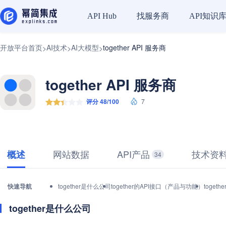
找服务商
API知识
API Hub
开放平台首页
AI技术
AI大模型
together API 服务商
>
>
>
together API 服务商
评分 48/100
7
网站数据
API产品
技术资
概述
34
快速导航
together是什么公司
together的API接口（产品与功能）
toget
together是什么公司