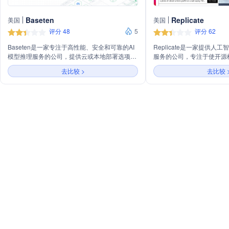
Baseten
Replicate
美国
美国
评分 48
5
评分 62
Baseten是一家专注于高性能、安全和可靠的AI
Replicate是一家提供人
模型推理服务的公司，提供云或本地部署选项，
服务的公司，专注于使开源
支持快速、可扩展的推理能力。公司以开发者体
简单。用户可以通过简单的
去比较 >
去比较 
验为中心，简化开发流程，加速产品从概念到部
种AI模型，包括图像生成
署的时间。Baseten的服务包括开源模型打包、
和语音合成等。Replicat
一键部署模型、自动API封装、资源管理、日志
展，按使用量计费，无需用
和事件过滤、成本管理和可观测性工具，以及自
司旨在降低机器学习模型部
动扩展功能，旨在帮助企业轻松管理AI模型的推
和开发者能够轻松构建和扩展
理，确保模型始终可用、高效且成本效益。