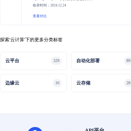
收录时间：2024.12.24
查看对比
探索'云计算'下的更多分类标签
云平台
自动化部署
329
89
边缘云
云存储
16
28
API平台