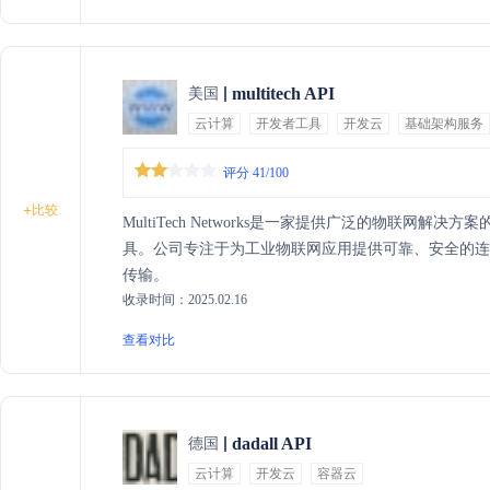
multitech API
美国
云计算
开发者工具
开发云
基础架构服务
评分 41/100
+
比较
MultiTech Networks是一家提供广泛的物联网
具。公司专注于为工业物联网应用提供可靠、安全的
传输。
收录时间：2025.02.16
查看对比
dadall API
德国
云计算
开发云
容器云