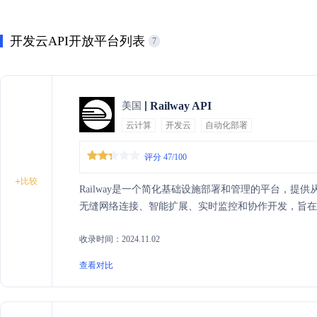
开发云API开放平台列表
7
Railway API
美国
云计算
开发云
自动化部署
评分 47/100
+
比较
Railway是一个简化基础设施部署和管理的平台，
无缝网络连接、智能扩展、实时监控和协作开发，旨在
收录时间：2024.11.02
查看对比