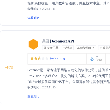
松扩展数据量、用户数和管道数，并且技术中立。其产品线包括 Data
收录时间：2024.11.11
Headless Data Integration™，覆盖了从应用到
以其全面的连接器和行业领先的服务获得了客户的高度
查看对比
6connect API
美国
开发者工具
云计算
基础架构服务
自动化
7
评分 51/100
人气值
+
比较
6connect是一家专注于网络自动化的软件公司，提
ProVision™多租户API优先的解决方案、ACP低代码工作流
DNS全球多供应商DNS平台。公司旨在通过其创新产
收录时间：2024.11.15
的演进。
查看对比