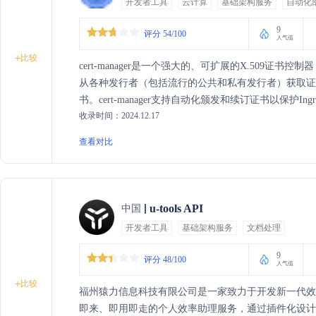
开发者工具
云计算
基础架构服务
自动化
9
评分 54/100
人气值
+
比较
cert-manager是一个强大的、可扩展的X.509证书控制器，
从各种发行者（包括流行的公共和私有发行者）获取证
书。cert-manager支持自动化颁发和续订证书以保护I
收录时间：2024.12.17
构的发行者，并支持使用私有PKI发行者实现pod间通
案例。
查看对比
u-tools API
中国
开发者工具
基础架构服务
文档处理
9
评分 48/100
人气值
+
比较
福州猿力信息科技有限公司是一家致力于开发新一代效率
即来、即用即走的个人效率助理服务，通过插件化设计