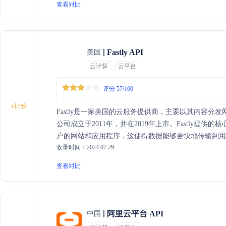
查看对比
Fastly API
美国
云计算
云平台
评分 57/100
+
比较
Fastly是一家美国的云服务提供商，主要以其内容分发网络（Con
公司成立于2011年，并在2019年上市。Fastly
户的网站和应用程序，这使得数据能够更快地传输到用
收录时间：2024.07.29
查看对比
阿里云平台 API
中国