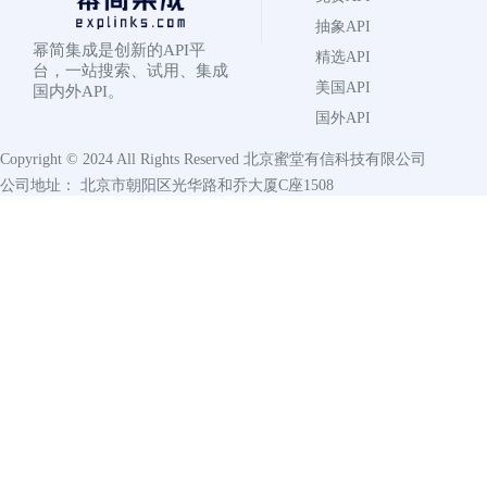
抽象API
幂简集成是创新的API平
精选API
台，一站搜索、试用、集成
美国API
国内外API。
国外API
Copyright © 2024 All Rights Reserved
北京蜜堂有信科技有限公司
公司地址： 北京市朝阳区光华路和乔大厦C座1508