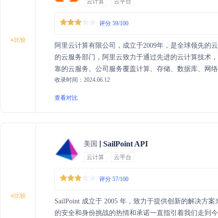
云计算
云平台
评分 59/100
+
比较
阿里云计算有限公司，成立于2009年，是全球领先的
的云服务部门，阿里云致力于通过先进的云计算技术
靠的云服务。公司服务覆盖计算、存储、数据库、网
收录时间：2024.06.12
据中心和强大的技术实力，支持企业数字化转型和创新
查看对比
SailPoint API
美国
云计算
云平台
评分 57/100
+
比较
SailPoint 成立于 2005 年，致力于提供创新
的安全和身份挑战的热情和承诺一直指引着我们走到今