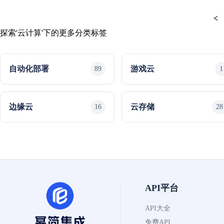
<
探索'云计算'下的更多分类标签
自动化部署
游戏云
89
1
边缘云
云存储
16
28
API平台
API大全
免费API