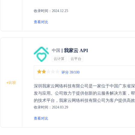
收录时间：2024.12.25
查看对比
我家云 API
中国
云计算
云平台
评分 39/100
+
比较
深圳我家云网络科技有限公司是一家位于中国广东省
发与应用。公司致力于提供创新的云服务解决方案，
的技术平台，我家云网络科技有限公司为客户提供高
收录时间：2024.03.29
新。
查看对比