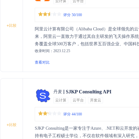
云计算
云平台
评分 50/100
+
比较
阿里云计算有限公司（Alibaba Cloud）是全球领
来，阿里云一直致力于通过其自主研发的飞天操作系
务覆盖全球500万客户，包括世界五百强企业、中国科
收录时间：2023.12.25
和89个可用区，提供包括云服务器、数据库、大数据
业数字化转型和创新。
查看对比
SJKP Consulting API
丹麦
云计算
云平台
开发云
评分 44/100
+
比较
SJKP Consulting是一家专注于Azure、.NET和云开发的
持有电子工程硕士学位，不仅在软件领域有深入研究，