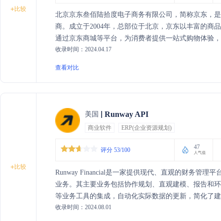
+
比较
北京京东叁佰陆拾度电子商务有限公司，简称京东，
商。成立于2004年，总部位于北京，京东以丰富的商
通过京东商城等平台，为消费者提供一站式购物体验
收录时间：2024.04.17
智能物流的发展，致力于成为全球最值得信赖的企业。
查看对比
Runway API
美国
商业软件
ERP(企业资源规划)
47
评分 53/100
人气值
+
比较
Runway Financial是一家提供现代、直观的财
业务。其主要业务包括协作规划、直观建模、报告和环境智
等业务工具的集成，自动化实际数据的更新，简化了建
收录时间：2024.08.01
数字与业务意图。此外，Runway还提供创建美丽且
得所需洞察。