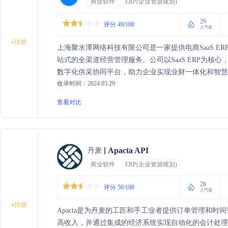
商业软件
ERP(企业资源规划)
29
评分 49/100
人气值
+
比较
上海聚水潭网络科技有限公司是一家提供电商SaaS 
站式的全渠道经营管理服务。公司以SaaS ERP为
数字化供采协同平台，助力企业实现业财一体化和智
收录时间：2024.03.29
体系，为商家提供稳定、灵活、可扩展的电商ERP系
查看对比
Apacta API
丹麦
商业软件
ERP(企业资源规划)
28
评分 50/100
人气值
+
比较
Apacta是为丹麦的工匠和手工业者提供订单管理和
高收入，并通过集成的经济系统实现自动化的会计处理。