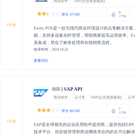
商业软件
ERP(企业资源规划)
9
评分 47/100
人气值
+
比较
Ewity POS是一款为现代商业环境设计的点售解决
能，支持多设备实时管理，帮助商家提高运营效率。Ewity POS
具集成，简化了账务处理和在线销售流程。
收录时间：2024.10.22
查看对比
SAP API
德国
商业软件
云计算
ERP(企业资源规划)
云平
7
评分 60/100
人气值
+
比较
SAP是全球领先的企业应用软件提供商，提供包括ER
技术平台、供应链管理和商业网络等在内的全方位解决