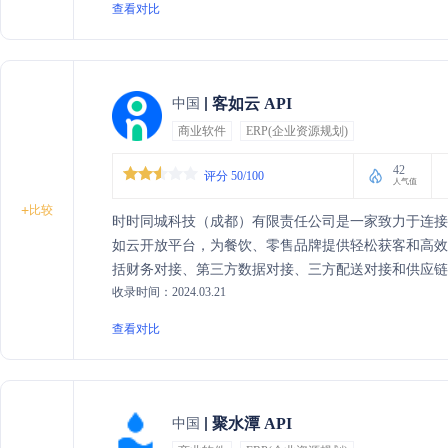
查看对比
客如云 API
中国
商业软件
ERP(企业资源规划)
42
评分 50/100
人气值
+
比较
时时同城科技（成都）有限责任公司是一家致力于连
如云开放平台，为餐饮、零售品牌提供轻松获客和高
括财务对接、第三方数据对接、三方配送对接和供应
收录时间：2024.03.21
同时，我们与客如云SAAS系统深度合作，为数十万
同探索未来餐饮模式。
查看对比
聚水潭 API
中国