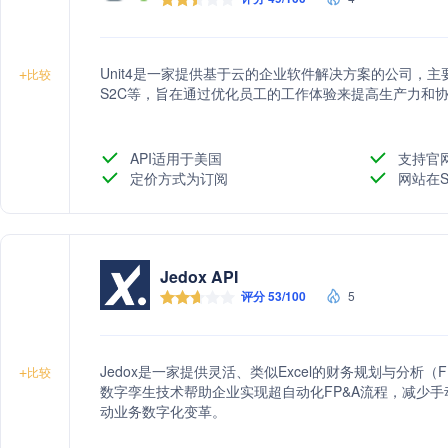
Unit4是一家提供基于云的企业软件解决方案的公司，主要
+
比较
S2C等，旨在通过优化员工的工作体验来提高生产力和
API适用于美国
支持官
定价方式为订阅
网站在S
Jedox API
评分 53/100
5
Jedox是一家提供灵活、类似Excel的财务规划与分析
+
比较
数字孪生技术帮助企业实现超自动化FP&A流程，减少
动业务数字化变革。