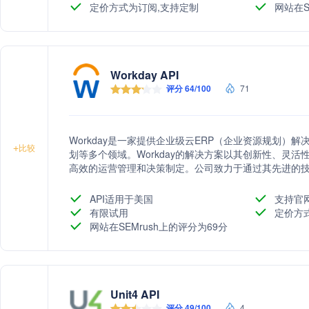
定价方式为订阅,支持定制
网站在S
Workday API
评分 64/100
71
Workday是一家提供企业级云ERP（企业资源规划）
+
比较
划等多个领域。Workday的解决方案以其创新性、灵
高效的运营管理和决策制定。公司致力于通过其先进的
速业务发展。
API适用于美国
支持官
有限试用
定价方
网站在SEMrush上的评分为69分
Unit4 API
评分 49/100
4