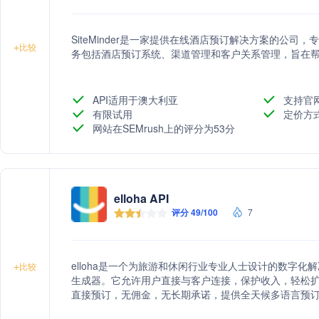
SiteMinder是一家提供在线酒店预订解决方案的公
+
比较
务包括酒店预订系统、渠道管理和客户关系管理，旨在
API适用于澳大利亚
支持官
有限试用
定价方
网站在SEMrush上的评分为53分
elloha API
评分 49/100
7
elloha是一个为旅游和休闲行业专业人士设计的数字
+
比较
生成器。它允许用户直接与客户连接，保护收入，轻松扩
直接预订，无佣金，无长期承诺，提供全天候多语言预