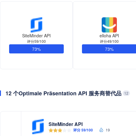
SiteMinder API
elloha API
评分59/100
评分49/100
73%
73%
12 个Optimale Präsentation API 服务商替代品
12
SiteMinder API
评分 59/100
19