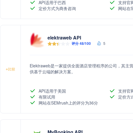
API适用于巴西
支持官
定价方式为商务咨询
网站在S
elektraweb API
评分 48/100
5
Elektraweb是一家提供全面酒店管理程序的公司，
+
比较
供基于云端的解决方案。
API适用于美国
支持官
有限试用
定价方
网站在SEMrush上的评分为36分
MyBooking API