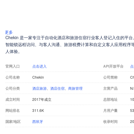
更多
Chekin 是一家专注于自动化酒店和旅游住宿行业客人登记入住的平
智能锁远程访问、与客人沟通、旅游税费计算和自定义客人应用程序
人体验。
官网入口
点击进入
API开放平台
点
公司名称
Chekin
公司简称
Ch
公司分类
酒店旅游
、
酒店住宿
、
商旅管理
主营产品
N
成立时间
2017年成立
总部地址
10
网站排名
311.6K
月用户量
53
国家/地区
西班牙
收录时间
20