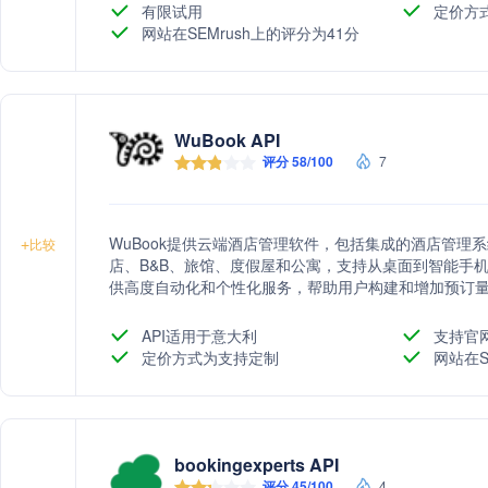
有限试用
定价方
网站在SEMrush上的评分为41分
WuBook API
评分 58/100
7
WuBook提供云端酒店管理软件，包括集成的酒店管理系
+
比较
店、B&B、旅馆、度假屋和公寓，支持从桌面到智能手
供高度自动化和个性化服务，帮助用户构建和增加预订
API适用于意大利
支持官
定价方式为支持定制
网站在S
bookingexperts API
评分 45/100
4