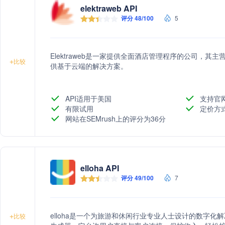
elektraweb API
评分 48/100
5
Elektraweb是一家提供全面酒店管理程序的公司，
+
比较
供基于云端的解决方案。
API适用于美国
支持官
有限试用
定价方
网站在SEMrush上的评分为36分
elloha API
评分 49/100
7
elloha是一个为旅游和休闲行业专业人士设计的数字
+
比较