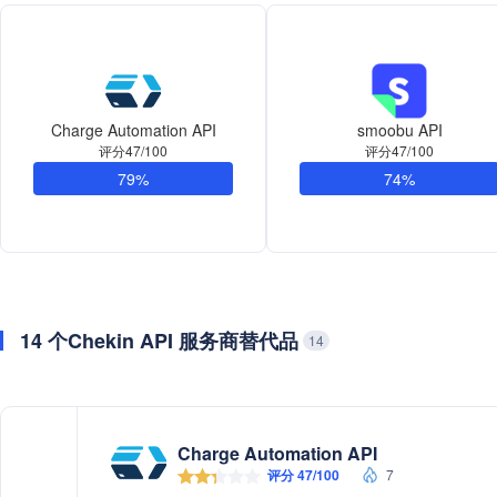
Charge Automation API
smoobu API
评分47/100
评分47/100
79%
74%
14 个Chekin API 服务商替代品
14
Charge Automation API
评分 47/100
7