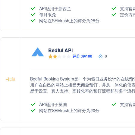
高性能，并提供全面的培训和持续的本地支持。
API适用于新西兰
支持官
每月限免
定价方
网站在SEMrush上的评分为28分
Bedful API
评分 39/100
0
Bedful Booking System是一个为假日业务设
+
比较
用户在自己的网站上接受无佣金预订，并从一体化的仪
易于设置、真人支持、高转化率的预订流程和与多个流
提供强大的仪表板和易于管理的预订系统，采用最新技
息。
API适用于英国
支持官
网站在SEMrush上的评分为20分