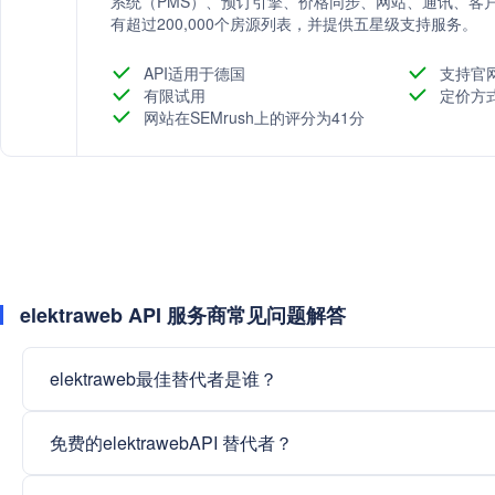
系统（PMS）、预订引擎、价格同步、网站、通讯、客
有超过200,000个房源列表，并提供五星级支持服务。
API适用于德国
支持官
有限试用
定价方
网站在SEMrush上的评分为41分
elektraweb API 服务商常见问题解答
elektraweb最佳替代者是谁？
免费的elektrawebAPI 替代者？