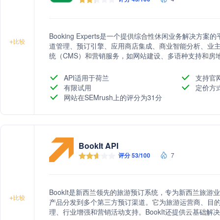
Booking Experts是一个提供综合性休闲业务解决
+
比较
道管理、预订引擎、应用商店集成、商业智能分析、业
统（CMS）和营销服务，如网站建设、多语种支持和房
营效率，并增强客户体验。
API适用于荷兰
支持官
有限试用
定价方
网站在SEMrush上的评分为31分
BookIt API
评分 53/100
7
BookIt是新西兰领先的旅游预订系统，专为新西兰旅
+
比较
产品分发到多个第三方预订渠道。它为旅游运营商、目的地
理、行业增强和营销活动支持。BookIt还提供云基础