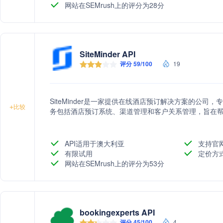
网站在SEMrush上的评分为28分
SiteMinder API
评分 59/100
19
SiteMinder是一家提供在线酒店预订解决方案的公
+
比较
务包括酒店预订系统、渠道管理和客户关系管理，旨在
API适用于澳大利亚
支持官
有限试用
定价方
网站在SEMrush上的评分为53分
bookingexperts API
评分 45/100
4