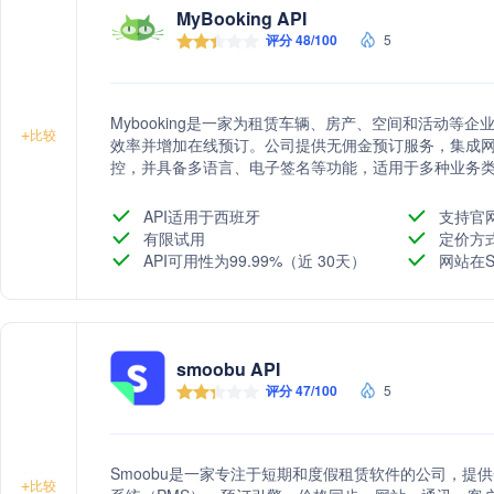
MyBooking API
评分 48/100
5
Mybooking是一家为租赁车辆、房产、空间和活动等
+
比较
效率并增加在线预订。公司提供无佣金预订服务，集成
控，并具备多语言、电子签名等功能，适用于多种业务
API适用于西班牙
支持官
有限试用
定价方
API可用性为99.99%（近 30天）
网站在S
smoobu API
评分 47/100
5
Smoobu是一家专注于短期和度假租赁软件的公司，提
+
比较