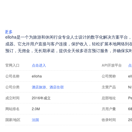
更多
elloha是一个为旅游和休闲行业专业人士设计的数字化解决方案平
成器。它允许用户直接与客户连接，保护收入，轻松扩展本地网络到在
预订，无佣金，无长期承诺，提供全天候多语言预订服务，并确保实
官网入口
点击进入
API开放平台
点
公司名称
elloha
公司简称
el
公司分类
酒店旅游
、
酒店住宿
主营产品
N
成立时间
2016年成立
总部地址
Pe
网站排名
2.0M
月用户量
68
国家/地区
法国
收录时间
20