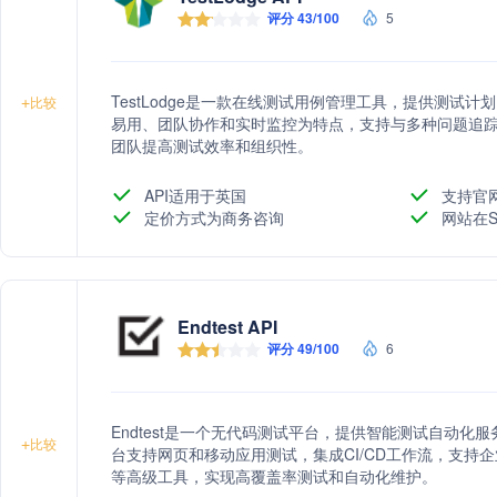
评分 43/100
5
TestLodge是一款在线测试用例管理工具，提供测试
+
比较
易用、团队协作和实时监控为特点，支持与多种问题追踪工具
团队提高测试效率和组织性。
API适用于英国
支持官
定价方式为商务咨询
网站在S
Endtest API
评分 49/100
6
Endtest是一个无代码测试平台，提供智能测试自动
+
比较
台支持网页和移动应用测试，集成CI/CD工作流，支持
等高级工具，实现高覆盖率测试和自动化维护。