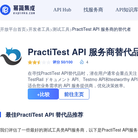
找服务商
API知识
API Hub
开放平台首页
开发者工具
测试工具
PractiTest API 服务商的替代者
>
>
>
PractiTest API 服务商替
评分 50/100
4
在寻找PractiTest API替代品时，潜在用户通常会重点关注
TestRail ドキュメント API、Testmo API和tes
适合您业务需求的 API 服务提供商，优化决策效率。
+比较
前往主页
最佳PractiTest API 替代品推荐
我们评估了一些最好的测试工具类API服务商，以下是PractiTest API