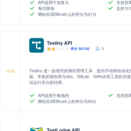
API适用于加拿大
支持官
每月限免
定价方
网站在SEMrush上的评分为21分
Testiny API
评分 38/100
0
Testiny 是一款现代的测试管理工具，提供手动和自
+
比较
面、丰富的报告和与Jira、GitLab、GitHub等工
试运行并分析结果。
API适用于奥地利
支持官
网站在SEMrush上的评分为26分
TestLodge API