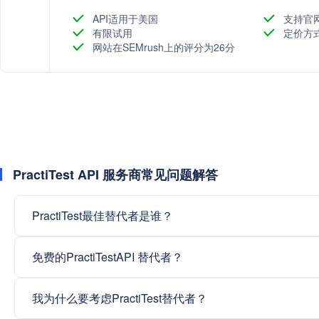
API适用于美国
支持官
有限试用
定价方
网站在SEMrush上的评分为26分
PractiTest API 服务商常见问题解答
PractiTest最佳替代者是谁？
免费的PractiTestAPI 替代者？
我为什么要考虑PractiTest替代者？