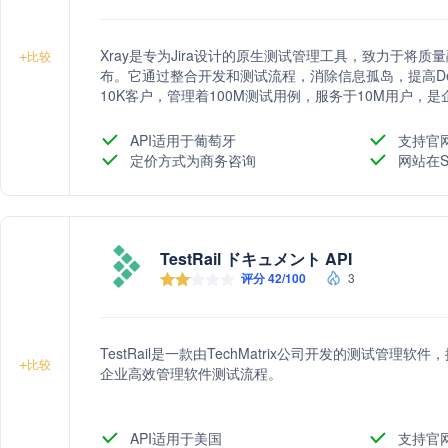
Xray是专为Jira设计的原生测试管理工具，致力于将
+
比较
布。它通过整合开发和测试流程，消除信息孤岛，提高Dev
10K客户，管理着100M测试用例，服务于10M用户，
API适用于葡萄牙
支持官
定价方式为商务咨询
网站在S
TestRail ドキュメント API
评分 42/100
3
TestRail是一款由TechMatrix公司开发的测试
+
比较
企业高效管理软件测试流程。
API适用于美国
支持官