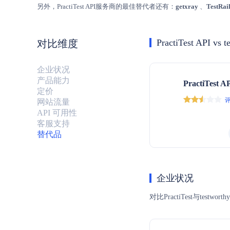
另外，PractiTest API服务商的最佳替代者还有：
getxray
、
TestR
PractiTest API vs t
对比维度
企业状况
产品能力
PractiTest A
定价
评
网站流量
API 可用性
客服支持
替代品
企业状况
对比PractiTest与