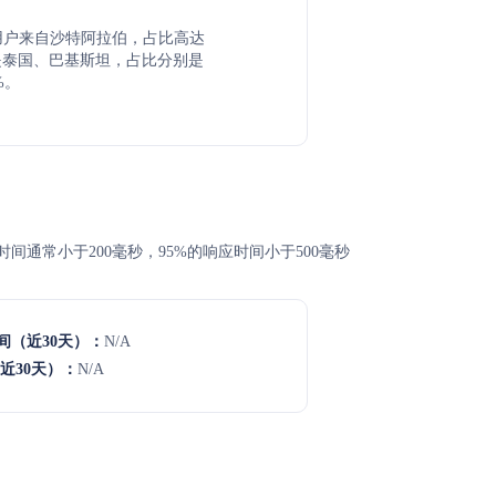
y主要用户来自沙特阿拉伯，占比高达
其次是泰国、巴基斯坦，占比分别是
9%。
平均响应时间通常小于200毫秒，95%的响应时间小于500毫秒
间（近30天）：
N/A
近30天）：
N/A