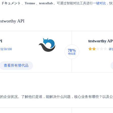
ail ドキュメント
、
Testmo
、
testcollab
。可通过智能对比工具进行
一键对比
，快
estworthy API
PI
testworthy AP
分50/100
评分
78%
相似度
查看所有替代品
testworthy的企业状况。了解他们是谁，能解决什么问题，核心业务有哪些