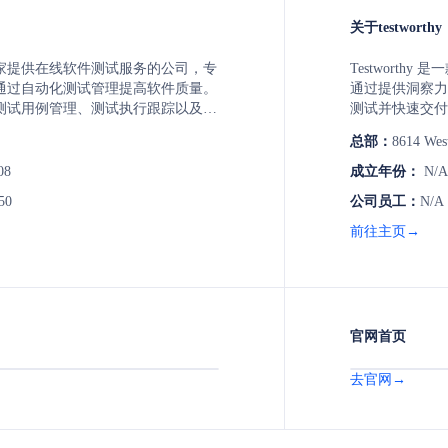
关于testworthy
st是一家提供在线软件测试服务的公司，专
Testwort
通过自动化测试管理提高软件质量。
通过提供洞察力
测试用例管理、测试执行跟踪以及缺
测试并快速交付
优化测试流程，提升产品可靠性。
态系统，使所有
总部：
8614 Wes
划、收集需求和测
的报告、实时仪
08
成立年份：
N/A
GitHub 和 A
50
公司员工：
N/A
高团队协作和生
前往主页→
官网首页
去官网→