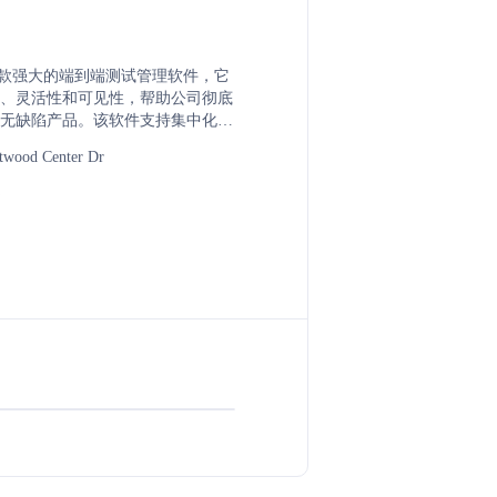
hy 是一款强大的端到端测试管理软件，它
、灵活性和可见性，帮助公司彻底
无缺陷产品。该软件支持集中化生
利益相关者能够在一个平台上规
twood Center Dr
试用例。Testworthy 提供可定制
表板和图表，以及与 JIRA、
zure DevOps 等工具的无缝集成，以提
产力。