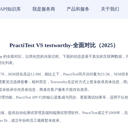
API知识库
我是服务商
产品和服务
关于我们
PractiTest VS testworthy-全面对比（2025）
hy
的全面对比，以简化您的决策过程。下面的信息是基于真实的互联网数据，并依据AI评分模
对比列表。
8，SEM排名高达12.9M。相比之下，PractiTest同月访问量为53.5K，SEM排名为
根据需要灵活选择套餐；相对而言，Testworthy在定价方式上暂未收录具体信
在客服支持方面暂未收录任何具体信息，两者在客户服务方面存在差异。
均提供了测试管理功能，PractiTest API V2的核心是集成与同步、更新测试结果等，
测试工具领域，提供自动化测试管理及端到端测试管理软件。PractiTest成立于200
Center Dr，成立年份和员工规模暂未收录。