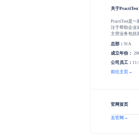
关于PractiTest
PractiTe
注于帮助企业
主营业务包括
陷跟踪，旨在
总部：
N/A
成立年份：
20
公司员工：
11-
前往主页→
官网首页
去官网→