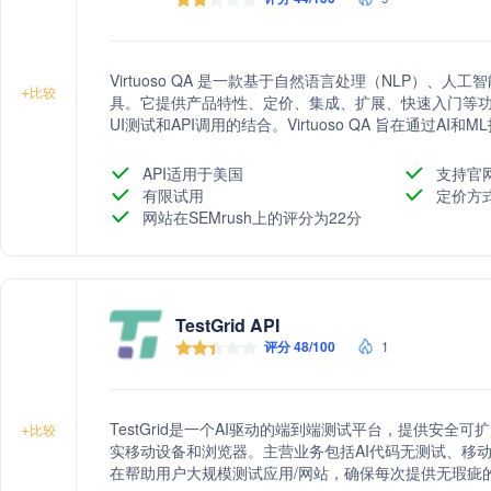
Virtuoso QA 是一款基于自然语言处理（NLP）、
+
比较
具。它提供产品特性、定价、集成、扩展、快速入门等
UI测试和API调用的结合。Virtuoso QA 旨在通过
快速的测试分析，以提高测试效率和准确性。
API适用于美国
支持官
有限试用
定价方
网站在SEMrush上的评分为22分
TestGrid API
评分 48/100
1
TestGrid是一个AI驱动的端到端测试平台，提供安
+
比较
实移动设备和浏览器。主营业务包括AI代码无测试、移动
在帮助用户大规模测试应用/网站，确保每次提供无瑕疵