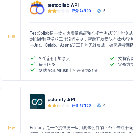
testcollab API
评分 44/100
5
TestCollab是一款专为质量保证和合规性测试设计
+
比较
划创建和灵活的工作流程定制，帮助开发团队有效执行测试并
与Jira、Gitlab、Asana等工具的无缝集成，确保
测，帮助管理者监控团队进度和工作量，从而提高测试
API适用于加拿大
支持官
每月限免
定价方
网站在SEMrush上的评分为21分
pcloudy API
评分 47/100
4
Pcloudy 是一个提供统一应用测试套件的平台，专注于
+
比较