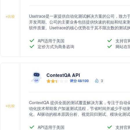
Usetrace是一家提供自动化测试解决方案的公司，致
+
比较
开发周期。公司的主要业务包括提供快速的初始和结束
软件质量。Usetrace的核心优势在于其不限次数的测
用户流程在每次代码更改后正常工作的技术，以及检测
API适用于美国
支持官
定价方式为商务咨询
网站在S
ContextQA API
评分 48/100
3
ContextQA 提供全面的测试覆盖解决方案，专注于
+
比较
动化技术帮助客户加速测试流程，节省时间并减少手动测
化、AI驱动的根本原因分析、视觉回归测试、模块化测
务。
API适用于美国
支持官