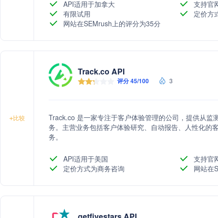
API适用于加拿大
支持官
有限试用
定价方
网站在SEMrush上的评分为35分
Track.co API
评分 45/100
3
Track.co 是一家专注于客户体验管理的公司，提供
+
比较
务。主营业务包括客户体验研究、自动报告、人性化的
务。
API适用于美国
支持官
定价方式为商务咨询
网站在S
getfivestars API