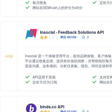
每月限免
定价方
网站在SEMrush上的评分为45分
Insocial - Feedback Solutions API
评分 40/100
3
Insocial 是一个体验管理平台，提供品牌体验、客
+
比较
平台通过收集反馈、提供有价值的洞察，并帮助组织每
渠道沟通、业务规则、分析仪表板、报告、闭环反馈和窄播。
如客户体验团队、客户服务团队、市场团队、管理团队
API适用于美国
支持官
定价方式为订阅
网站在S
binds.co API
评分 51/100
5