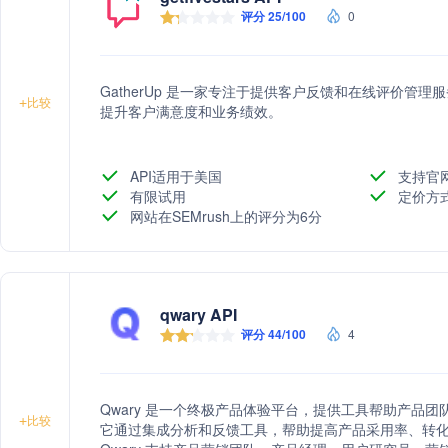
评分 25/100
0
GatherUp 是一家专注于提供客户反馈和在线评价管
+
比较
提升客户满意度和业务绩效。
API适用于美国
支持官
有限试用
定价方
网站在SEMrush上的评分为6分
qwary API
评分 44/100
4
Qwary 是一个终极产品体验平台，提供工具帮助产品
+
比较
它通过集成分析和反馈工具，帮助提高产品采用率、转