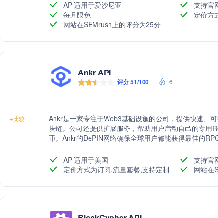
API适用于爱沙尼亚
支持官
每月限免
定价方
网站在SEMrush上的评分为25分
Ankr API
评分 51/100
6
Ankr是一家专注于Web3基础设施的公司，提供快速、可
+
比较
块链。公司还提供扩展服务，帮助用户启动自己的专用Ro
币。Ankr的DePIN网络确保全球用户都能获得最佳的R
API适用于美国
支持官
定价方式为订阅,流量套餐,支持定制
网站在S
BlockCypher API