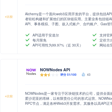
Alchemy是一个面向web3应用开发的平台，提供包括A
+
比较
者轻松构建和扩展他们的区块链应用。主要业务包括链API、NF
API、事务模拟、子图、嵌入式账户、合约账户、Gas管理器
提供强大的基础设施，推动全球web3生态的发展。
API适用于安道尔
支持官
每月限免
定价方
API可用性为99.97%（近 30天）
网站在S
NOWNodes API
评分 51/100
43
NOWNodes是一家专注于区块链技术的公司，提供全
+
比较
爱沙尼亚的塔林，以有限责任公司的形式运营。NOWNo
RPC节点，满足各种Web3开发需求。其服务以高AP
点，致力于为客户提供稳定可靠的区块链接入服务。