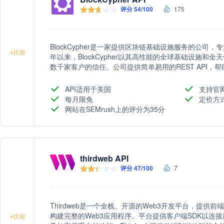
评分 54/100
175
BlockCypher是一家提供区块链基础设施服务的公司，
+
比较
年以来，BlockCypher以其高性能的全球基础设施
数千家客户的信任。公司提供简单易用的REST API
BlockCypher的架构设计包括多个数据中心、强大
安全性。
API适用于美国
支持官
每月限免
定价方
网站在SEMrush上的评分为35分
thirdweb API
评分 47/100
7
Thirdweb是一个全栈、开源的Web3开发平台，提供
构建完整的Web3应用程序。平台提供客户端SDK以连
+
比较