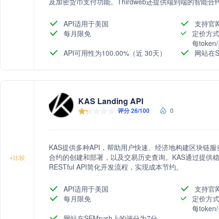
及加密货币支付功能。Thirdweb还提供端到端的智能合
展性，以及安全钱包和自动nonce排队、gas优化重试功
API适用于美国
支持官
每月限免
定价方式
每toke
API可用性为100.00%（近 30天）
网站在S
KAS Landing API
评分 26/100
0
KAS提供多种API，帮助用户快速、经济地构建区块链
合约的创建和部署，以及交易历史查询。KAS通过提供
+
比较
RESTful API简化开发流程，实现成本节约。
API适用于美国
支持官
每月限免
定价方式
每toke
网站在SEMrush上的评分为7分