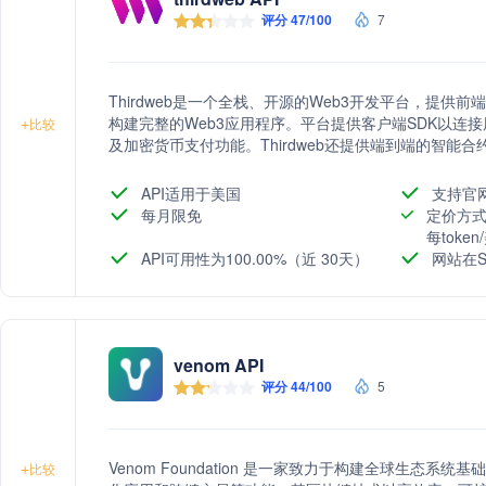
评分 47/100
7
Thirdweb是一个全栈、开源的Web3开发平台，提供
构建完整的Web3应用程序。平台提供客户端SDK以连
+
比较
及加密货币支付功能。Thirdweb还提供端到端的智能合
展性，以及安全钱包和自动nonce排队、gas优化重试功
API适用于美国
支持官
每月限免
定价方式
每toke
API可用性为100.00%（近 30天）
网站在S
venom API
评分 44/100
5
Venom Foundation 是一家致力于构建全球生态
+
比较