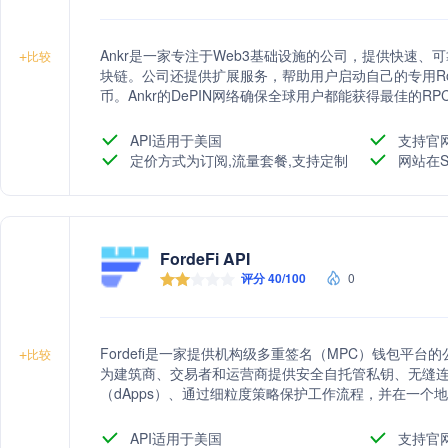
Ankr是一家专注于Web3基础设施的公司，提供快速、可
+
比较
块链。公司还提供扩展服务，帮助用户启动自己的专用Ro
币。Ankr的DePIN网络确保全球用户都能获得最佳的R
API适用于美国
支持官
定价方式为订阅,流量套餐,支持定制
网站在S
FordeFi API
评分 40/100
0
Fordefi是一家提供机构级多重签名（MPC）钱包平
+
比较
为建筑商、交易者和运营商提供安全自托管私钥、无缝
（dApps）、通过细粒度策略保护工作流程，并在一个地方
钱包即服务（Wallet as a Service）、去中心化
数字资产并扩展其策略。
API适用于美国
支持官