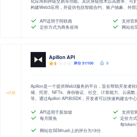
化应用和跨链交易等功能。其区块链技术以高效率、可
构建Web3应用，并提供包括智能合约、账户抽象、外
API适用于阿联酋
支持官
定价方式为商务咨询
网站在S
Apillon API
评分 31/100
0
Apillon是一个提供Web3服务的平台，旨在帮助开发
储、托管、NFTs、身份验证、社交、计算能力、云函
+
比较
等。通过Apillon API和SDK，开发者可以快速构建去
API适用于新加坡
支持官
每月限免
定价方式
每toke
网站在SEMrush上的评分为19分