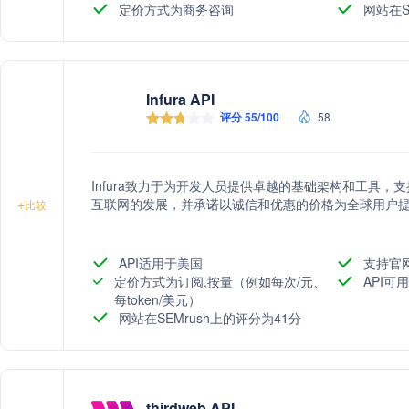
定价方式为商务咨询
网站在S
Infura API
评分 55/100
58
Infura致力于为开发人员提供卓越的基础架构和工具，支
互联网的发展，并承诺以诚信和优惠的价格为全球用户
+
比较
API适用于美国
支持官
定价方式为订阅,按量（例如每次/元、
API可
每token/美元）
网站在SEMrush上的评分为41分
thirdweb API