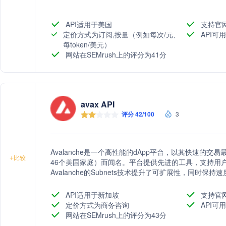
API适用于美国
支持官
定价方式为订阅,按量（例如每次/元、
API可
每token/美元）
网站在SEMrush上的评分为41分
avax API
评分 42/100
3
Avalanche是一个高性能的dApp平台，以其快速的交
+
比较
46个美国家庭）而闻名。平台提供先进的工具，支持用户
Avalanche的Subnets技术提升了可扩展性，同时保持
持多种语言，致力于推动Web3技术的发展。
API适用于新加坡
支持官
定价方式为商务咨询
API可用
网站在SEMrush上的评分为43分