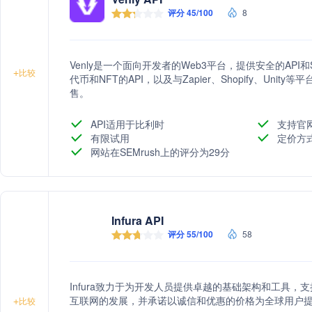
评分 45/100
8
Venly是一个面向开发者的Web3平台，提供安全的AP
+
比较
代币和NFT的API，以及与Zapier、Shopify、Un
售。
API适用于比利时
支持官
有限试用
定价方
网站在SEMrush上的评分为29分
Infura API
评分 55/100
58
Infura致力于为开发人员提供卓越的基础架构和工具，支
互联网的发展，并承诺以诚信和优惠的价格为全球用户
+
比较