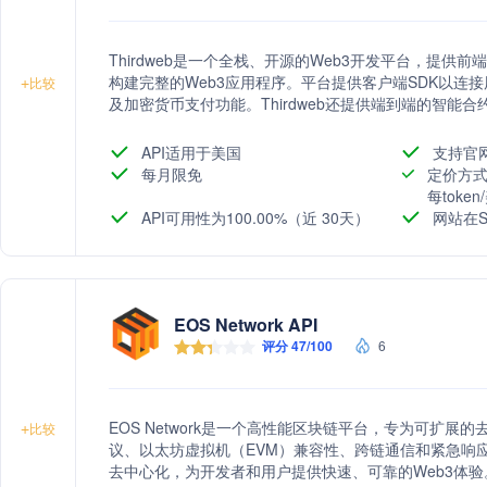
Thirdweb是一个全栈、开源的Web3开发平台，提供
构建完整的Web3应用程序。平台提供客户端SDK以连
+
比较
及加密货币支付功能。Thirdweb还提供端到端的智能合
展性，以及安全钱包和自动nonce排队、gas优化重试功
API适用于美国
支持官
每月限免
定价方式
每toke
API可用性为100.00%（近 30天）
网站在S
EOS Network API
评分 47/100
6
EOS Network是一个高性能区块链平台，专为可扩展
+
比较
议、以太坊虚拟机（EVM）兼容性、跨链通信和紧急响
去中心化，为开发者和用户提供快速、可靠的Web3体验