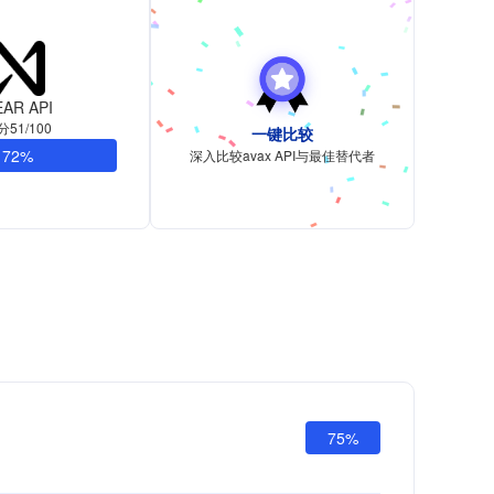
AR API
分51/100
一键比较
72%
深入比较avax API与最佳替代者
75%