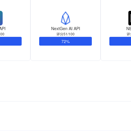
API
NextGen AI API
NE
00
评分51/100
评
72%