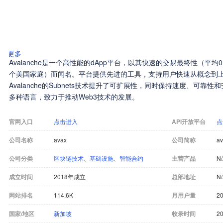
更多
Avalanche是一个高性能的dApp平台，以其快速的交易最终性（平均
个美国家庭）而闻名。平台提供先进的工具，支持用户快速从概念到上线
Avalanche的Subnets技术提升了可扩展性，同时保持速度、可靠性和
多种语言，致力于推动Web3技术的发展。
官网入口
点击进入
API开放平台
点
公司名称
avax
公司简称
av
公司分类
区块链技术
、
基础设施
、
智能合约
主营产品
N
成立时间
2018年成立
总部地址
N
网站排名
114.6K
月用户量
20
国家/地区
新加坡
收录时间
20