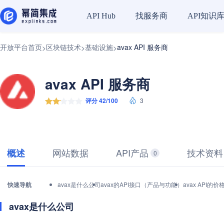
找服务商
API知识
API Hub
开放平台首页
区块链技术
基础设施
avax API 服务商
>
>
>
avax API 服务商
评分 42/100
3
网站数据
API产品
技术资料
概述
0
快速导航
avax是什么公司
avax的API接口（产品与功能）
avax API
avax是什么公司