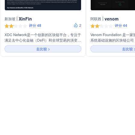
XinFin
venom
新加坡
阿联酋
评分 48
2
评分 44
XDC Network是一个创新的区块链平台，专注于
Venom Foundation 
满足去中心化金融（DeFi）和全球贸易的演变需
系统基础设施的区块链公司
求。它以无与伦比的速度、可扩展性和成本效
去中心化应用和跨链交易等
去比较 >
去比较 
率，成为开发者创建去中心化应用（DApps）和
以高效率、可扩展性和异步
用户参与下一代金融和贸易生态系统的首选。
持开发者快速构建Web3应
合约、账户抽象、外部消息