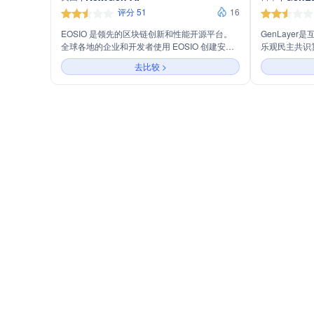
评分 51
16
EOSIO 是领先的区块链创新和性能开源平台。
GenLaye
全球各地的企业和开发者使用 EOSIO 创建安
乐观民主共识
全、透明且确定性的数字基础设施。
应用开发，支
去比较 >