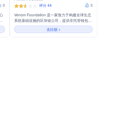
0
评分 44
5
中心
Venom Foundation 是一家致力于构建全球生态
，
系统基础设施的区块链公司，提供非托管钱包、
持并
去中心化应用和跨链交易等功能。其区块链技术
去比较 >
于支
以高效率、可扩展性和异步处理能力为特点，支
钱包
持开发者快速构建Web3应用，并提供包括智能
合约、账户抽象、外部消息传递等多种特性。