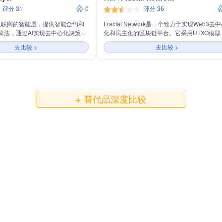
评分 31
0
评分 36
r是互联网的智能层，提供智能合约和
Fractal Network是一个致力于实现Web3去
算法，通过AI实现去中心化决策和
化和民主化的区块链平台。它采用UTXO模型
持创建新一代区块链应用。
强调简单性、安全性和可扩展性。Fractal支
去比较 >
去比较 >
行处理，提高交易效率。其原生代币FRA用
付网络费用和进行保密交易。Fractal还提供
应用，支持质押、跨链桥接和安全交易。
+ 替代品深度比较