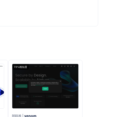
73%相似度
venom
阿联酋