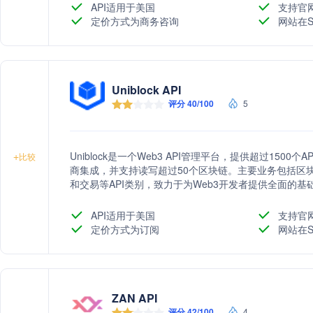
API适用于美国
支持官
定价方式为商务咨询
网站在S
Uniblock API
评分 40/100
5
Uniblock是一个Web3 API管理平台，提供超过1500
+
比较
商集成，并支持读写超过50个区块链。主要业务包括区
和交易等API类别，致力于为Web3开发者提供全面的基
API适用于美国
支持官
定价方式为订阅
网站在S
ZAN API
评分 42/100
4