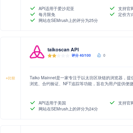
点，致力于为客户提供稳定可靠的区块链接入服务。
API适用于爱沙尼亚
支持官
每月限免
定价方
网站在SEMrush上的评分为25分
taikoscan API
评分 40/100
0
Taiko Mainnet是一家专注于以太坊区块链的浏览
+
比较
浏览、合约验证、NFT追踪等功能，旨在为用户提供便
API适用于美国
支持官
网站在SEMrush上的评分为24分