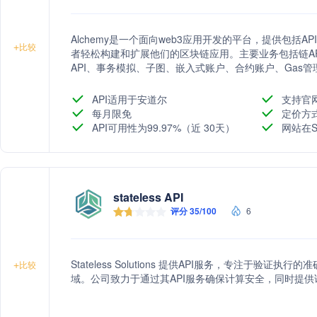
Alchemy是一个面向web3应用开发的平台，提供包括A
+
比较
者轻松构建和扩展他们的区块链应用。主要业务包括链API、NF
API、事务模拟、子图、嵌入式账户、合约账户、Gas管理器
提供强大的基础设施，推动全球web3生态的发展。
API适用于安道尔
支持官
每月限免
定价方
API可用性为99.97%（近 30天）
网站在S
stateless API
评分 35/100
6
Stateless Solutions 提供API服务，专注于验证执
+
比较
域。公司致力于通过其API服务确保计算安全，同时提