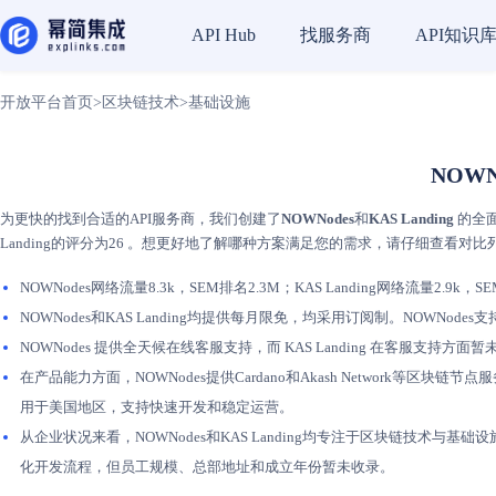
找服务商
API知识
API Hub
开放平台首页
>
区块链技术
>
基础设施
NOWN
为更快的找到合适的API服务商，我们创建了
NOWNodes
和
KAS Landing
的全面
Landing的评分为26 。想更好地了解哪种方案满足您的需求，请仔细查看对比
NOWNodes网络流量8.3k，SEM排名2.3M；KAS Landing网络流量2.9k
NOWNodes和KAS Landing均提供每月限免，均采用订阅制。NOWNod
NOWNodes 提供全天候在线客服支持，而 KAS Landing 在客服支持
在产品能力方面，NOWNodes提供Cardano和Akash Network等区块链节点服
用于美国地区，支持快速开发和稳定运营。
从企业状况来看，NOWNodes和KAS Landing均专注于区块链技术与基础设
化开发流程，但员工规模、总部地址和成立年份暂未收录。