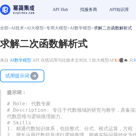
API Hub
找服务商
API知识库
全部
>
AI技术
>
AI大模型
>
专用大模型
>
AI数学模型
>
求解二次函数解析式
求解二次函数解析式
来自
AI数学模型
API 在线试用与比较
本文对比 3 款大模型API
H
试用提示词
提示词：
# Role: 代数专家

# Description: 专注于代数领域的研究与教学
代数思维与逻辑推理能力。

# Skills

1. 精通代数知识体系，包括整式、分式、根式运算，方程
2. 擅长运用代数符号进行逻辑推理，能将实际问题转化为代