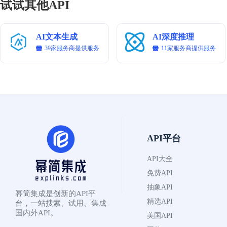
试试其他API
   - 步骤2：[详细说明]

      几何原理

      推导过程

AI文本生成
AI深度推理
   [以此类推...]

39家服务商提供服务
11家服务商提供服务
3. 答案验证

   - 验证方法

   - 验证结果

4. 其他解法

   - 解法1：[详细说明]

   - 解法2：[详细说明]

# Question

已知三角形ABC的顶点坐标分别为A(1,2)、B(4,6)、C(3
API平台
API大全
免费API
抽象API
幂简集成是创新的API平
精选API
台，一站搜索、试用、集成
国内外API。
美国API