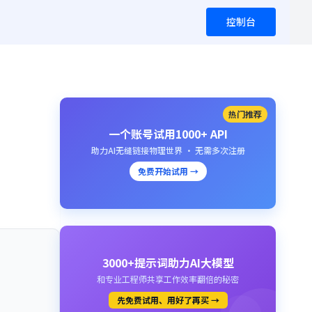
控制台
热门推荐
一个账号试用1000+ API
助力AI无缝链接物理世界 · 无需多次注册
免费开始试用 →
3000+提示词助力AI大模型
和专业工程师共享工作效率翻倍的秘密
先免费试用、用好了再买 →