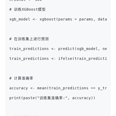
# 训练XGBoost模型
xgb_model <- xgboost(params = params, data = 
# 在训练集上进行预测
train_predictions <- predict(xgb_model, newda
train_predictions <- ifelse(train_predictions
# 计算准确率
accuracy <- mean(train_predictions == y_train
print(paste("训练集准确率:", accuracy))