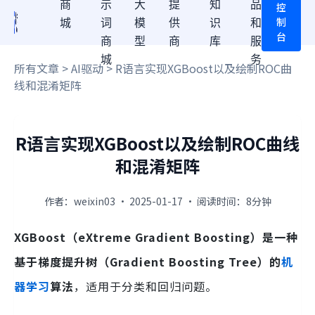
商
示
大
提
知
品
控
制
城
词
模
供
识
和
台
商
型
商
库
服
城
务
所有文章
>
AI驱动
> R语言实现XGBoost以及绘制ROC曲
线和混淆矩阵
R语言实现XGBoost以及绘制ROC曲线
和混淆矩阵
作者：weixin03 · 2025-01-17 · 阅读时间：8分钟
XGBoost（eXtreme Gradient Boosting）是一种
基于梯度提升树（Gradient Boosting Tree）的
机
器学习
算法
，适用于分类和回归问题。