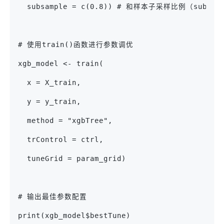
  subsample = c(0.8)) # 和样本子采样比例（subsam
# 使用train()函数进行参数调优
xgb_model <- train(
  x = X_train,
  y = y_train,
  method = "xgbTree",
  trControl = ctrl,
  tuneGrid = param_grid)
# 输出最佳参数配置
print(xgb_model$bestTune)