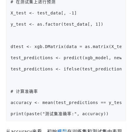
# 在测试集上进行预测
X_test <- test_data[, -1]
y_test <- as.factor(test_data[, 1])
dtest <- xgb.DMatrix(data = as.matrix(X_test)
test_predictions <- predict(xgb_model, newdat
test_predictions <- ifelse(test_predictions >
# 计算准确率
accuracy <- mean(test_predictions == y_test)
print(paste("测试集准确率:", accuracy))
从accuracy来看，初始
模型
在训练集和测试集中表现