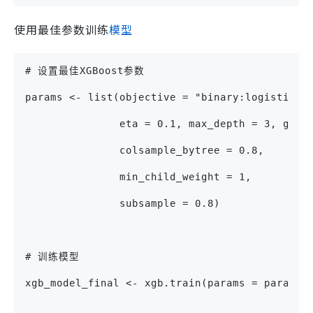
使用最佳参数训练
模型
# 设置最佳XGBoost参数
params <- list(objective = "binary:logistic",
               eta = 0.1, max_depth = 3, gamm
               colsample_bytree = 0.8,
               min_child_weight = 1,
               subsample = 0.8)
# 训练模型
xgb_model_final <- xgb.train(params = params,