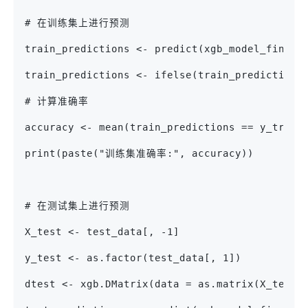
# 在训练集上进行预测
train_predictions <- predict(xgb_model_final,
train_predictions <- ifelse(train_predictions
# 计算准确率
accuracy <- mean(train_predictions == y_train
print(paste("训练集准确率:", accuracy))
# 在测试集上进行预测
X_test <- test_data[, -1]
y_test <- as.factor(test_data[, 1])
dtest <- xgb.DMatrix(data = as.matrix(X_test)