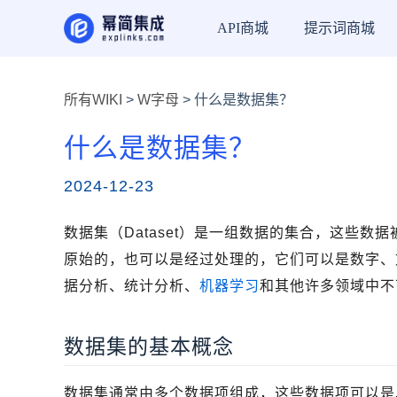
API商城
提示词商城
所有WIKI
>
W字母
> 什么是数据集？
什么是数据集？
2024-12-23
数据集（Dataset）是一组数据的集合，这些
原始的，也可以是经过处理的，它们可以是数字、
据分析、统计分析、
机器学习
和其他许多领域中不
数据集的基本概念
数据集通常由多个数据项组成，这些数据项可以是