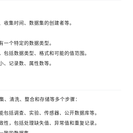
、收集时间、数据集的创建者等。
有一个特定的数据类型。
，包括数据类型、格式和可能的值范围。
小、记录数、属性数等。
集、清洗、整合和存储等多个步骤：
能包括调查、实验、传感器、公开数据库等。
致性，包括处理缺失值、异常值和重复记录。