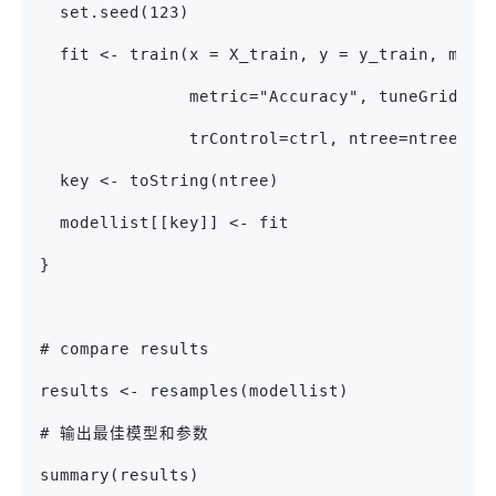
  set.seed(123)
  fit <- train(x = X_train, y = y_train, meth
               metric="Accuracy", tuneGrid=gr
               trControl=ctrl, ntree=ntree)
  key <- toString(ntree)
  modellist[[key]] <- fit
}
# compare results
results <- resamples(modellist)
# 输出最佳模型和参数
summary(results)