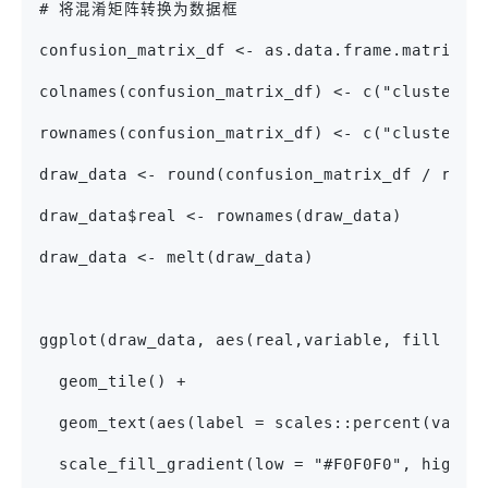
# 将混淆矩阵转换为数据框
confusion_matrix_df <- as.data.frame.matrix(c
colnames(confusion_matrix_df) <- c("cluster1"
rownames(confusion_matrix_df) <- c("cluster1"
draw_data <- round(confusion_matrix_df / rowS
draw_data$real <- rownames(draw_data)
draw_data <- melt(draw_data)
ggplot(draw_data, aes(real,variable, fill = v
  geom_tile() +
  geom_text(aes(label = scales::percent(value
  scale_fill_gradient(low = "#F0F0F0", high =