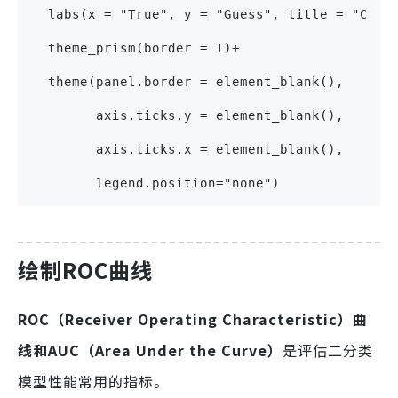
  labs(x = "True", y = "Guess", title = "Conf
  theme_prism(border = T)+
  theme(panel.border = element_blank(),
        axis.ticks.y = element_blank(),
        axis.ticks.x = element_blank(),
        legend.position="none")
绘制ROC曲线
ROC（Receiver Operating Characteristic）曲
线和AUC（Area Under the Curve）
是评估二分类
模型性能常用的指标。