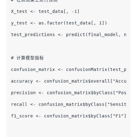
X_test <- test_data[, -1]
y_test <- as.factor(test_data[, 1])
test_predictions <- predict(final_model, newd
# 计算模型指标
confusion_matrix <- confusionMatrix(test_pred
accuracy <- confusion_matrix$overall["Accurac
precision <- confusion_matrix$byClass["Pos Pr
recall <- confusion_matrix$byClass["Sensitivi
f1_score <- confusion_matrix$byClass["F1"]