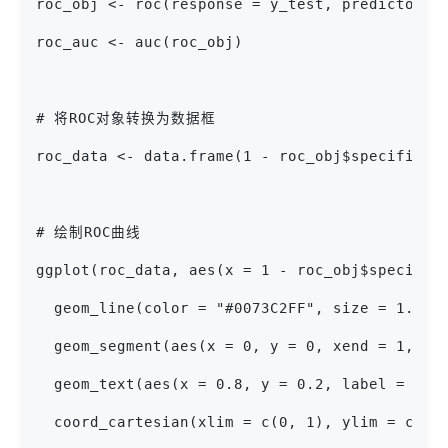
roc_obj <- roc(response = y_test, predictor =
roc_auc <- auc(roc_obj)
# 将ROC对象转换为数据框
roc_data <- data.frame(1 - roc_obj$specificit
# 绘制ROC曲线
ggplot(roc_data, aes(x = 1 - roc_obj$specific
  geom_line(color = "#0073C2FF", size = 1.5) 
  geom_segment(aes(x = 0, y = 0, xend = 1, ye
  geom_text(aes(x = 0.8, y = 0.2, label = pas
  coord_cartesian(xlim = c(0, 1), ylim = c(0,