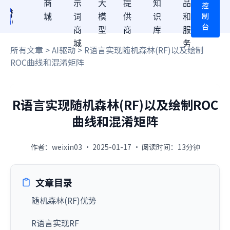
商
示
大
提
知
品
控
制
城
词
模
供
识
和
台
商
型
商
库
服
城
务
所有文章
>
AI驱动
> R语言实现随机森林(RF)以及绘制
ROC曲线和混淆矩阵
R语言实现随机森林(RF)以及绘制ROC
曲线和混淆矩阵
作者：weixin03 · 2025-01-17 · 阅读时间：13分钟
文章目录
随机森林(RF)优势
R语言实现RF