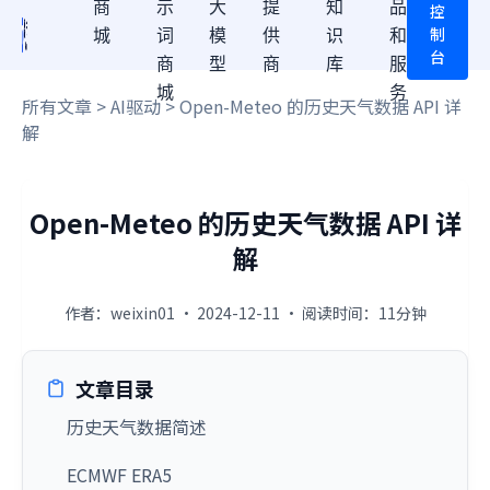
商
示
大
提
知
品
控
制
城
词
模
供
识
和
台
商
型
商
库
服
城
务
所有文章
>
AI驱动
> Open-Meteo 的历史天气数据 API 详
解
Open-Meteo 的历史天气数据 API 详
解
作者：weixin01 · 2024-12-11 · 阅读时间：11分钟
文章目录
历史天气数据简述
ECMWF ERA5