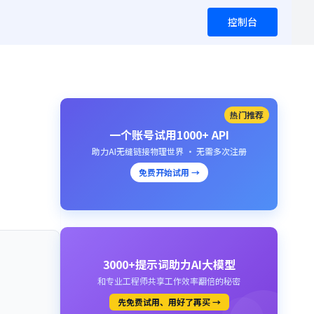
控制台
热门推荐
一个账号试用1000+ API
助力AI无缝链接物理世界 · 无需多次注册
免费开始试用 →
3000+提示词助力AI大模型
和专业工程师共享工作效率翻倍的秘密
先免费试用、用好了再买 →