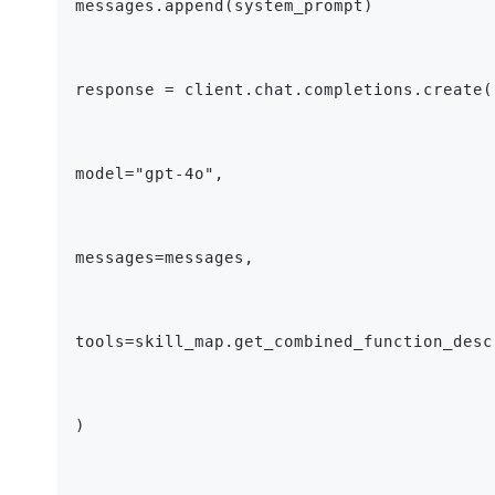
messages.append(system_prompt)
response = client.chat.completions.create(
model="gpt-4o",
messages=messages,
tools=skill_map.get_combined_function_desc
)