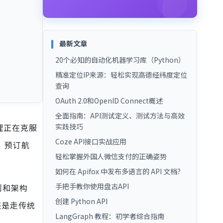
最新文章
20个必知的自动化机器学习库（Python）
精准定位IP来源：轻松实现高德经纬度定位
查询
OAuth 2.0和OpenID Connect概述
全面指南：API测试定义、测试方法与高效
理正在克服
实践技巧
Coze API接口实战应用
、预订航
轻松掌握外国人微信支付的正确姿势
如何在 Apifox 中发布多语言的 API 文档？
手把手教你使用盘古API
例和架构
创建 Python API
？还是走传统
LangGraph 教程：初学者综合指南