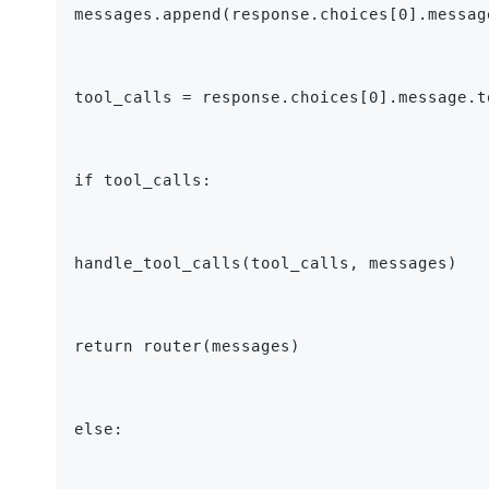
messages.append(response.choices[0].messag
tool_calls = response.choices[0].message.t
if tool_calls:
handle_tool_calls(tool_calls, messages)
return router(messages)
else: