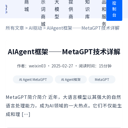
商
示
大
提
知
品
控
制
城
词
模
供
识
和
台
商
型
商
库
服
城
务
所有文章
>
AI驱动
> AIAgent框架——MetaGPT技术详解
AIAgent框架——MetaGPT技术详解
作者：weixin03 · 2025-02-27 · 阅读时间：15分钟
AI Agent MetaGPT
AI Agent框架
MetaGPT
MetaGPT简介简介 近年，大语言模型以其强大的自然
语言处理能力，成为AI领域的一大热点。它们不仅能生
成和理 […]