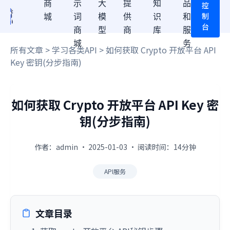
商
示
大
提
知
品
控
制
城
词
模
供
识
和
台
商
型
商
库
服
城
务
所有文章
>
学习各类API
> 如何获取 Crypto 开放平台 API
Key 密钥(分步指南)
如何获取 Crypto 开放平台 API Key 密
钥(分步指南)
作者：admin · 2025-01-03 · 阅读时间：14分钟
API服务
文章目录