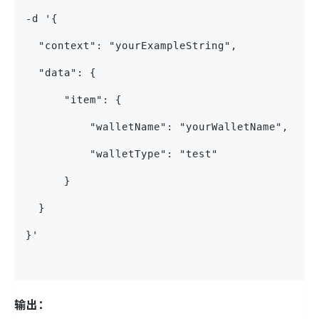
-d '{
  "context": "yourExampleString",
  "data": {
      "item": {
          "walletName": "yourWalletName",
          "walletType": "test"
      }
  }
}'
输出：