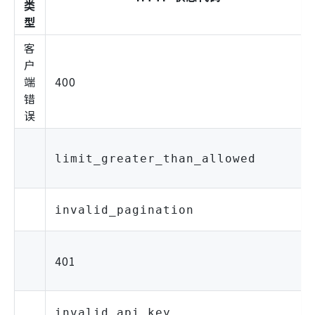
类
型
客
户
端
400
错
误
limit_greater_than_allowed
invalid_pagination
401
invalid_api_key