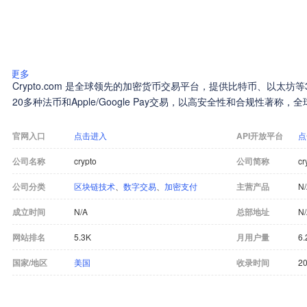
更多
Crypto.com 是全球领先的加密货币交易平台，提供比特币、以太坊
20多种法币和Apple/Google Pay交易，以高安全性和合规性著称
官网入口
点击进入
API开放平台
点
公司名称
crypto
公司简称
cr
公司分类
区块链技术
、
数字交易
、
加密支付
主营产品
N
成立时间
N/A
总部地址
N
网站排名
5.3K
月用户量
6
国家/地区
美国
收录时间
20