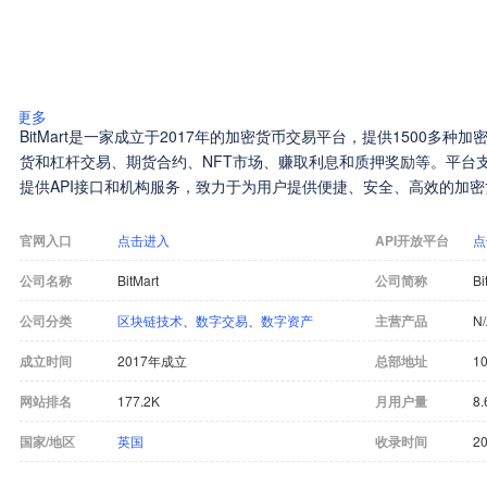
更多
BitMart是一家成立于2017年的加密货币交易平台，提供1500多
货和杠杆交易、期货合约、NFT市场、赚取利息和质押奖励等。平台
提供API接口和机构服务，致力于为用户提供便捷、安全、高效的加
官网入口
点击进入
API开放平台
点
公司名称
BitMart
公司简称
Bi
公司分类
区块链技术
、
数字交易
、
数字资产
主营产品
N
成立时间
2017年成立
总部地址
10
网站排名
177.2K
月用户量
8
国家/地区
英国
收录时间
20