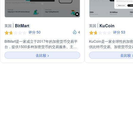
BitMart
KuCoin
英国
英国
评分 50
4
评分 53
BitMart是一家成立于2017年的加密货币交易平
KuCoin是一家全球性的
台，提供1500多种加密货币的交易服务。主要
供比特币交易、加密货币交
业务包括现货和杠杆交易、期货合约、NFT市
务。平台以安全、可靠的资
去比较 >
去比较 
场、赚取利息和质押奖励等。平台支持多种支付
称，支持多种语言和全球用
方式购买加密货币，并提供API接口和机构服
货交易、期货交易、借贷服
务，致力于为用户提供便捷、安全、高效的加密
理，旨在为用户提供便捷的
货币交易和管理服务。
验。