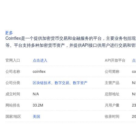
更多
Coinflex是一个提供加密货币交易和金融服务的平台，主要业务包括
等。平台支持多种加密货币资产，并提供API接口供用户进行交易和
官网入口
点击进入
API开放平台
点
公司名称
coinflex
公司简称
co
公司分类
区块链技术
、
数字交易
、
数字资产
主营产品
N
成立时间
N/A
总部地址
N
网站排名
33.2M
月用户量
2
国家/地区
美国
收录时间
20