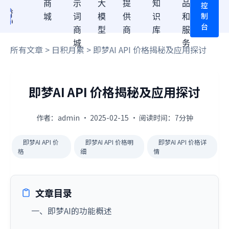
商
示
大
提
知
品
控
制
城
词
模
供
识
和
台
商
型
商
库
服
城
务
所有文章
>
日积月累
> 即梦AI API 价格揭秘及应用探讨
即梦AI API 价格揭秘及应用探讨
作者：admin · 2025-02-15 · 阅读时间：7分钟
即梦AI API 价
即梦AI API 价格明
即梦AI API 价格详
格
细
情
文章目录
一、即梦AI的功能概述