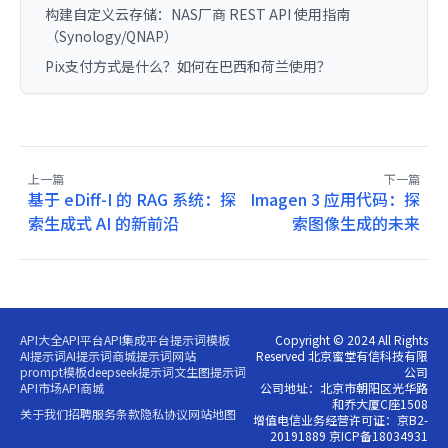
构建自定义云存储：NAS厂商 REST API 使用指南
（Synology/QNAP）
Pix支付方式是什么？如何在巴西和荷兰使用？
上一篇
下一篇
基于 eDiff-I 的 RAG 系统：探
Imagen 3 应用代码：探
索生成式 AI 的新前沿
索图像生成的未来
API大全
API平台
API集成平台
提示词模板
Copyright © 2024 All Rights
AI提示词
AI提示词商城
提示词网站
Reserved 北京蜜堂有信科技有限
prompt模板
deepseek提示词
文生图提示词
公司
API市场
API商城
公司地址：北京市朝阳区光华路
和乔大厦C座1508
关于我们
招聘
服务条款
隐私协议
网站地图
增值电信业务经营许可证：京B2-
20191889 京ICP备18034931